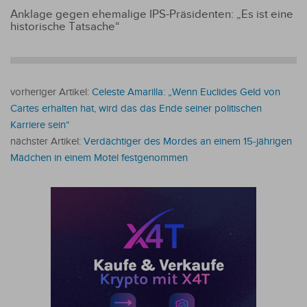
Anklage gegen ehemalige IPS-Präsidenten: „Es ist eine
historische Tatsache“
vorheriger Artikel:
Celeste Amarilla: „Wenn Euclides Geld von
Cartes erhalten hat, wird das das Ende seiner politischen
Karriere sein“
nächster Artikel:
Verdächtiger des Mordes an einem 15-jährigen
Mädchen in einem Motel festgenommen