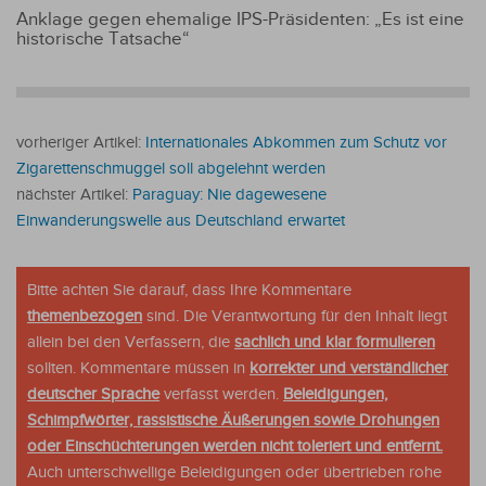
Anklage gegen ehemalige IPS-Präsidenten: „Es ist eine
historische Tatsache“
vorheriger Artikel:
Internationales Abkommen zum Schutz vor
Zigarettenschmuggel soll abgelehnt werden
nächster Artikel:
Paraguay: Nie dagewesene
Einwanderungswelle aus Deutschland erwartet
Bitte achten Sie darauf, dass Ihre Kommentare
themenbezogen
sind. Die Verantwortung für den Inhalt liegt
allein bei den Verfassern, die
sachlich und klar formulieren
sollten. Kommentare müssen in
korrekter und verständlicher
deutscher Sprache
verfasst werden.
Beleidigungen,
Schimpfwörter, rassistische Äußerungen sowie Drohungen
oder Einschüchterungen werden nicht toleriert und entfernt.
Auch unterschwellige Beleidigungen oder übertrieben rohe