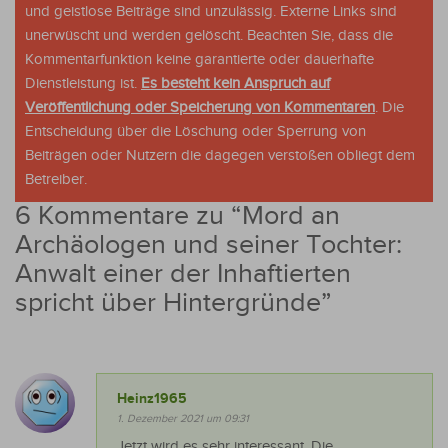
und geistlose Beiträge sind unzulässig. Externe Links sind
unerwüscht und werden gelöscht. Beachten Sie, dass die
Kommentarfunktion keine garantierte oder dauerhafte
Dienstleistung ist.
Es besteht kein Anspruch auf
Veröffentlichung oder Speicherung von Kommentaren
. Die
Entscheidung über die Löschung oder Sperrung von
Beiträgen oder Nutzern die dagegen verstoßen obliegt dem
Betreiber.
6 Kommentare zu “
Mord an
Archäologen und seiner Tochter:
Anwalt einer der Inhaftierten
spricht über Hintergründe
”
Heinz1965
1. Dezember 2021 um 09:31
Jetzt wird es sehr interessant. Die