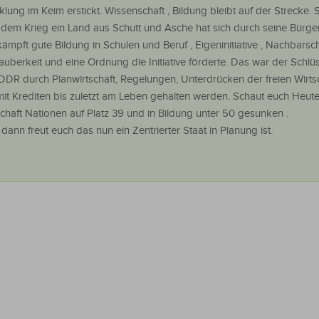
ung im Keim erstickt. Wissenschaft , Bildung bleibt auf der Strecke. 
dem Krieg ein Land aus Schutt und Asche hat sich durch seine Bürger
ämpft gute Bildung in Schulen und Beruf , Eigeninitiative , Nachbarscha
uberkeit und eine Ordnung die Initiative förderte. Das war der Schlü
DDR durch Planwirtschaft, Regelungen, Unterdrücken der freien Wirts
mit Krediten bis zuletzt am Leben gehalten werden. Schaut euch Heut
schaft Nationen auf Platz 39 und in Bildung unter 50 gesunken .
 dann freut euch das nun ein Zentrierter Staat in Planung ist.