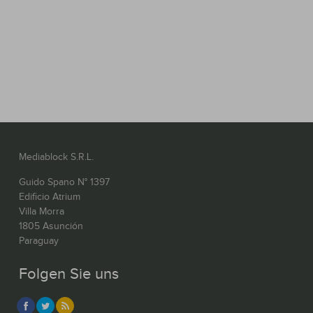
Mediablock S.R.L.
Guido Spano N° 1397
Edificio Atrium
Villa Morra
1805 Asunción
Paraguay
Folgen Sie uns