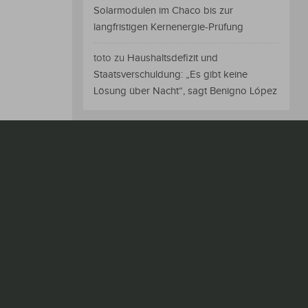
Solarmodulen im Chaco bis zur
langfristigen Kernenergie-Prüfung
toto
zu
Haushaltsdefizit und
Staatsverschuldung: „Es gibt keine
Lösung über Nacht“, sagt Benigno López