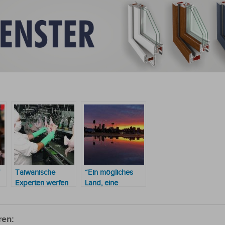
“
Taiwanische
“Ein mögliches
Experten werfen
Land, eine
ein scharfes Auge
erreichbare
auf Hühner
Zukunft“
ren: