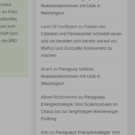
Schaut
Nuklearabkommen mit USA in
 an Platz
Washington
ftshilfe(
ssel zum
Land Of Confusion
zu
Fusion von
chaft kam
Catedral und Farmacenter schreitet voran
e die BRD
und sie bereiten sich bereits darauf vor,
Muñoz und Zuccolillo Konkurrenz zu
machen
Asam
zu
Paraguay schloss
Nuklearabkommen mit USA in
Washington
Albert Rotzbremsn
zu
Paraguays
Energiestrategie: Von Solarmodulen im
Chaco bis zur langfristigen Kernenergie-
Prüfung
toto
zu
Paraguays Energiestrategie: Von