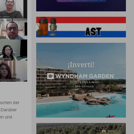
ischen der
. Darüber
hen und