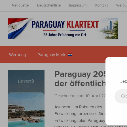
Netiquette
Deutschenliste
Impressum
Kontakt
Werbu
Werbung
Paraguay Markt
Paraguay 2050: Ex
der öffentlichen V
Jet
Gib deine E-Mail-Adresse ein ...
Geschrieben am 10. April 2025
in
Nachr
Asunción: Im Rahmen des
Entwicklungsprozesses für den Nationa
Entwicklungsplan Paraguay 2050 fand 