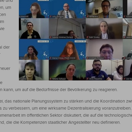
nale und
en, um
cen
im
wie
l der
r
 neuer
ie
n kann, um auf die Bedürfnisse der Bevölkerung zu reagieren.
sei, das nationale Planungssystem zu stärken und die Koordination zw
 zu verbessern, um eine wirksame Dezentralisierung voranzutreiben
arbeit im öffentlichen Sektor diskutiert, die auf die technologisc
, die die Kompetenzen staatlicher Angestellter neu definieren.