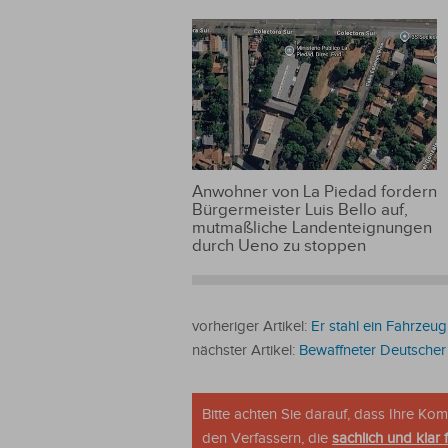
Elektromobilität
Anwohner von La Piedad fordern
Bürgermeister Luis Bello auf,
mutmaßliche Landenteignungen
durch Ueno zu stoppen
vorheriger Artikel:
Er stahl ein Fahrzeu
nächster Artikel:
Bewaffneter Deutscher 
Bitte achten Sie darauf, dass Ihre K
den Verfassern, die
sachlich und klar 