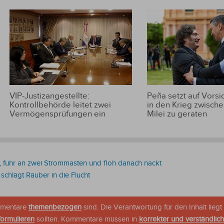
VIP-Justizangestellte:
Peña setzt auf Vorsic
Kontrollbehörde leitet zwei
in den Krieg zwische
Vermögensprüfungen ein
Milei zu geraten
g, fuhr an zwei Strommasten und floh danach nackt
schlägt Räuber in die Flucht
ommentare
themenbezogen
sind. Die Verantwortung für den Inhalt liegt 
formulieren
sollten. Kommentare müssen in
korrekter und verständlic