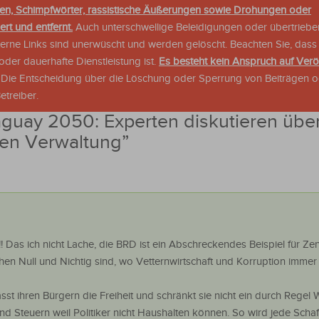
en, Schimpfwörter, rassistische Äußerungen sowie Drohungen oder
rt und entfernt.
Auch unterschwellige Beleidigungen oder übertriebe
xterne Links sind unerwüscht und werden gelöscht. Beachten Sie, dass
der dauerhafte Dienstleistung ist.
Es besteht kein Anspruch auf Verö
. Die Entscheidung über die Löschung oder Sperrung von Beiträgen 
treiber.
guay 2050: Experten diskutieren über
chen Verwaltung
”
!! Das ich nicht Lache, die BRD ist ein Abschreckendes Beispiel für Zen
en Null und Nichtig sind, wo Vetternwirtschaft und Korruption imme
sst ihren Bürgern die Freiheit und schränkt sie nicht ein durch Regel 
und Steuern weil Politiker nicht Haushalten können. So wird jede Schaf