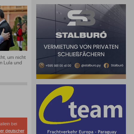
ht, um nicht
n Lula und
allein bei
her deutscher