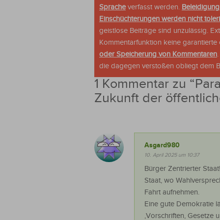
Sprache
verfasst werden.
Beleidigung
Einschüchterungen werden nicht tolerie
geistlose Beiträge sind unzulässig. E
Kommentarfunktion keine garantierte o
oder Speicherung von Kommentaren
die dagegen verstoßen obliegt dem Be
1 Kommentar zu “
Para
Zukunft der öffentli
Asgard980
10. April 2025 um 10:37
Bürger Zentrierter Staat
Staat, wo Wahlversprech
Fahrt aufnehmen.
Eine gute Demokratie lä
,Vorschriften, Gesetze 