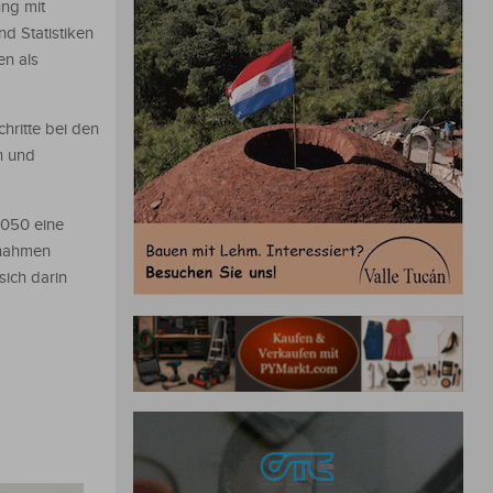
ung mit
d Statistiken
en als
hritte bei den
n und
2050 eine
 nahmen
sich darin