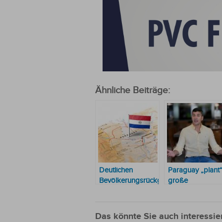
Ähnliche Beiträge:
Deutlichen
Paraguay „plant
Bevölkerungsrückgang
große
bis 2050
Investitionen in
prognostiziert
öffentlichen
Nahverkehr und
Das könnte Sie auch interessie