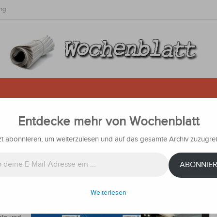
ng
Entdecke mehr von Wochenblatt
perten diskutieren über die Zuku
erwaltung
zt abonnieren, um weiterzulesen und auf das gesamte Archiv zuzugrei
ichten
ABONNIE
Weiterlesen
len
eine