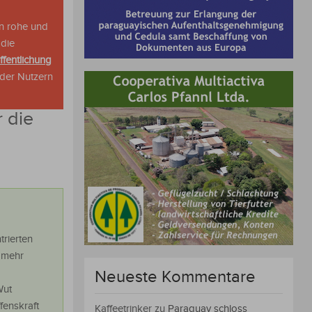
n rohe und
 die
ffentlichung
oder Nutzern
 die
trierten
r mehr
Neueste Kommentare
Wut
fenskraft
Kaffeetrinker
zu
Paraguay schloss