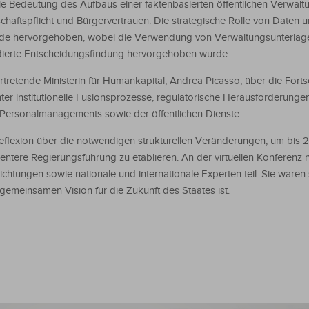
die Bedeutung des Aufbaus einer faktenbasierten öffentlichen Verwalt
aftspflicht und Bürgervertrauen. Die strategische Rolle von Daten un
 wurde hervorgehoben, wobei die Verwendung von Verwaltungsunterlag
undierte Entscheidungsfindung hervorgehoben wurde.
rtretende Ministerin für Humankapital, Andrea Picasso, über die Fortsc
er institutionelle Fusionsprozesse, regulatorische Herausforderunge
Personalmanagements sowie der öffentlichen Dienste.
flexion über die notwendigen strukturellen Veränderungen, um bis 
ientere Regierungsführung zu etablieren. An der virtuellen Konferenz
richtungen sowie nationale und internationale Experten teil. Sie waren 
r gemeinsamen Vision für die Zukunft des Staates ist.