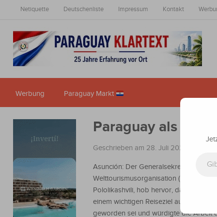
Netiquette
Deutschenliste
Impressum
Kontakt
Werbu
Werbung
Paraguay Markt
Paraguay als Reis
Jet
Geschrieben am 28. Juli 2022
in
Nachr
Gib deine E-Mail-Adresse ein ...
Asunción: Der Generalsekretär der
Welttourismusorganisation (UNWTO), 
Pololikashvili, hob hervor, dass Paragu
einem wichtigen Reiseziel auf der Weltk
geworden sei und würdigte die Arbeit 