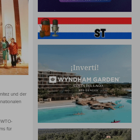
nítez und der
inationalen
UNWTO-
ms für