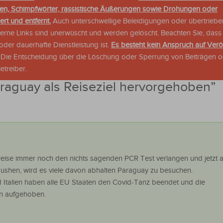
en, Schimpfwörter, rassistische Äußerungen sowie Drohungen oder
rt und entfernt.
Auch unterschwellige Beleidigungen oder übertriebe
xterne Links sind unerwüscht und werden gelöscht. Beachten Sie, dass
der dauerhafte Dienstleistung ist.
Es besteht kein Anspruch auf Verö
. Die Entscheidung über die Löschung oder Sperrung von Beiträgen 
treiber.
raguay als Reiseziel hervorgehoben
”
nreise immer noch den nichts sagenden PCR Test verlangen und jetzt 
ushen, wird es viele davon abhalten Paraguay zu besuchen.
d Italien haben alle EU Staaten den Covid-Tanz beendet und die
n aufgehoben.