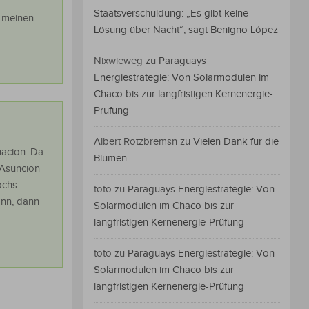
Staatsverschuldung: „Es gibt keine
n meinen
Lösung über Nacht“, sagt Benigno López
Nixwieweg
zu
Paraguays
Energiestrategie: Von Solarmodulen im
Chaco bis zur langfristigen Kernenergie-
Prüfung
Albert Rotzbremsn
zu
Vielen Dank für die
nacion. Da
Blumen
 Asuncion
ochs
toto
zu
Paraguays Energiestrategie: Von
ann, dann
Solarmodulen im Chaco bis zur
langfristigen Kernenergie-Prüfung
toto
zu
Paraguays Energiestrategie: Von
Solarmodulen im Chaco bis zur
langfristigen Kernenergie-Prüfung