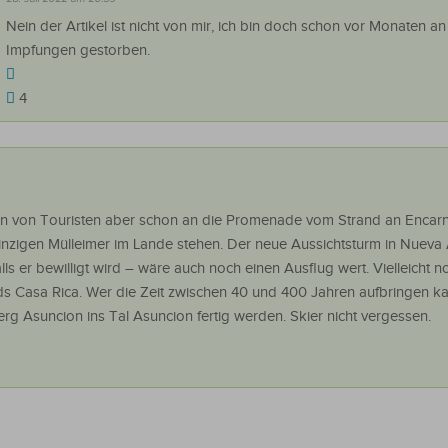
Nein der Artikel ist nicht von mir, ich bin doch schon vor Monaten a
Impfungen gestorben.
4
en von Touristen aber schon an die Promenade vom Strand an Encar
einzigen Mülleimer im Lande stehen. Der neue Aussichtsturm in Nueva
s er bewilligt wird – wäre auch noch einen Ausflug wert. Vielleicht n
s Casa Rica. Wer die Zeit zwischen 40 und 400 Jahren aufbringen k
erg Asuncion ins Tal Asuncion fertig werden. Skier nicht vergessen.