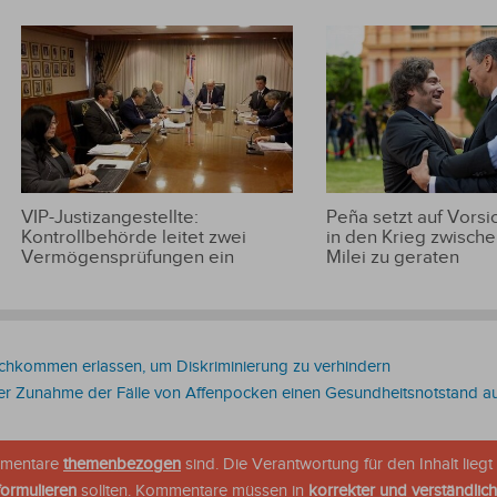
VIP-Justizangestellte:
Peña setzt auf Vorsic
Kontrollbehörde leitet zwei
in den Krieg zwische
Vermögensprüfungen ein
Milei zu geraten
chkommen erlassen, um Diskriminierung zu verhindern
r Zunahme der Fälle von Affenpocken einen Gesundheitsnotstand a
ommentare
themenbezogen
sind. Die Verantwortung für den Inhalt liegt 
formulieren
sollten. Kommentare müssen in
korrekter und verständlic