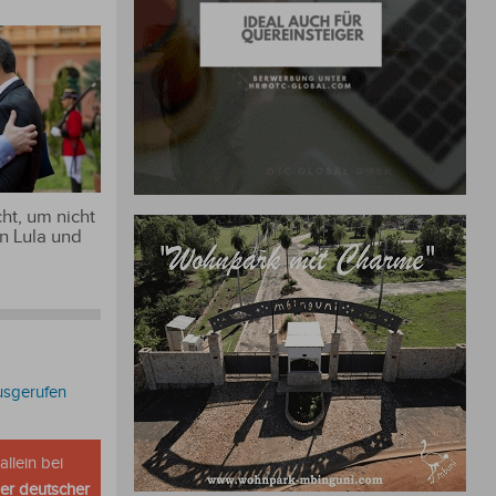
ht, um nicht
n Lula und
usgerufen
allein bei
her deutscher