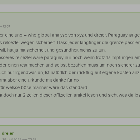
m 12:01
ier eine uno – who global analyse von xyz und dreier. Paraguay ist g
 reiseziel wegen sicherheit. Dass jeder langfinger die grenze passie
ll, hat ja mit sicherheit und gesundheit nichts zu tun.
esseres reiseziel wäre paraguay nur noch wenn trotz 17 impfungen am
eder einen test machen und selbst bezahlen muss um noch sicherer z
uch nur irgendwas an, ist natürlich der rückflug auf eigene kosten anz
t aber eine urkunde mit danke für nix.
für weisse böse männer wäre das standard.
 doch nur 2 zeilen dieser offiziellen artikel lesen und sieht was da los 
dreier
28. Juli 2022 um 20:59