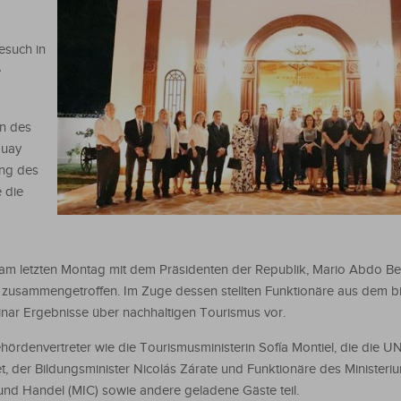
esuch in
e
rn des
guay
ung des
e die
 am letzten Montag mit dem Präsidenten der Republik, Mario Abdo Be
ná zusammengetroffen. Im Zuge dessen stellten Funktionäre aus dem b
nar Ergebnisse über nachhaltigen Tourismus vor.
ördenvertreter wie die Tourismusministerin Sofía Montiel, die die 
et, der Bildungsminister Nicolás Zárate und Funktionäre des Ministeriu
und Handel (MIC) sowie andere geladene Gäste teil.