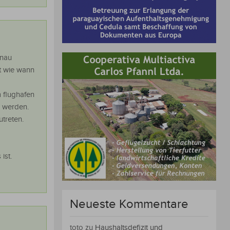
enau
rt wie wann
 flughafen
u werden.
utreten.
ist.
Neueste Kommentare
toto
zu
Haushaltsdefizit und