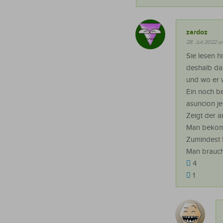
zardoz
28. Juli 2022 u
Sie lesen h
deshalb das
und wo er wi
Ein noch b
asuncion j
Zeigt der a
Man bekomm
Zumindest 
Man braucht
4
1