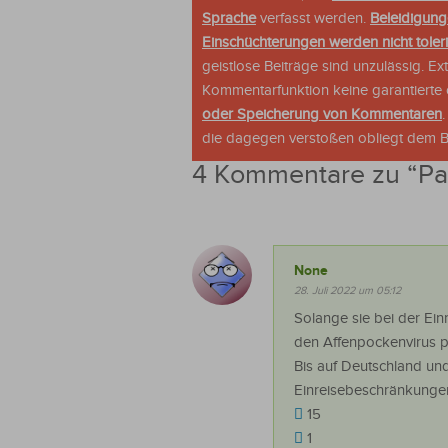
Sprache
verfasst werden.
Beleidigung
Einschüchterungen werden nicht tolerie
geistlose Beiträge sind unzulässig. E
Kommentarfunktion keine garantierte o
oder Speicherung von Kommentaren
die dagegen verstoßen obliegt dem Be
4 Kommentare zu “
Pa
None
28. Juli 2022 um 05:12
Solange sie bei der Ei
den Affenpockenvirus p
Bis auf Deutschland un
Einreisebeschränkunge
15
1