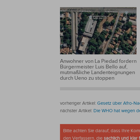
Anwohner von La Piedad fordern
Bürgermeister Luis Bello auf,
mutmaßliche Landenteignungen
durch Ueno zu stoppen
vorheriger Artikel:
Gesetz über Afro-Na
nächster Artikel:
Die WHO hat wegen de
Bitte achten Sie darauf, dass Ihre K
den Verfassern, die
sachlich und klar 