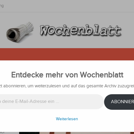
ng
Entdecke mehr von Wochenblatt
eziel hervorgehoben
zt abonnieren, um weiterzulesen und auf das gesamte Archiv zuzugrei
ichten
ABONNIE
Zurab
ay zu
Weiterlesen
arte
der