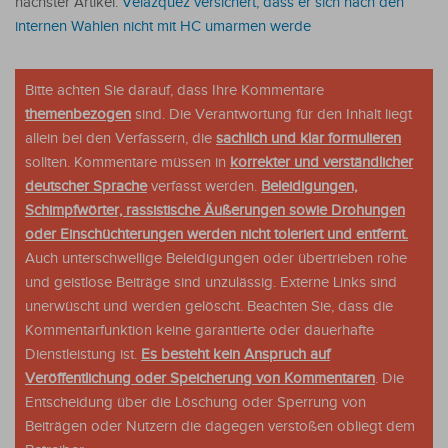
nächster Artikel:
Velázquez versichert, dass er sich nach den
internen Wahlen nicht mit HC umarmen werde
Bitte achten Sie darauf, dass Ihre Kommentare
themenbezogen
sind. Die Verantwortung für den Inhalt liegt
allein bei den Verfassern, die
sachlich und klar formulieren
sollten. Kommentare müssen in
korrekter und verständlicher
deutscher Sprache
verfasst werden.
Beleidigungen,
Schimpfwörter, rassistische Äußerungen sowie Drohungen
oder Einschüchterungen werden nicht toleriert und entfernt.
Auch unterschwellige Beleidigungen oder übertrieben rohe
und geistlose Beiträge sind unzulässig. Externe Links sind
unerwüscht und werden gelöscht. Beachten Sie, dass die
Kommentarfunktion keine garantierte oder dauerhafte
Dienstleistung ist.
Es besteht kein Anspruch auf
Veröffentlichung oder Speicherung von Kommentaren
. Die
Entscheidung über die Löschung oder Sperrung von
Beiträgen oder Nutzern die dagegen verstoßen obliegt dem