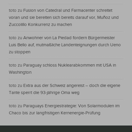
toto
zu
Fusion von Catedral und Farmacenter schreitet
voran und sie bereiten sich bereits darauf vor, Muñoz und
Zuccolillo Konkurrenz zu machen
toto
zu
Anwohner von La Piedad fordern Bürgermeister
Luis Bello auf, mutmaßliche Landenteignungen durch Ueno
zu stoppen
toto
zu
Paraguay schloss Nuklearabkommen mit USA in
Washington
toto
zu
Extra aus der Schweiz angereist – doch die eigene
Tante sperrt die 93-jährige Oma weg
toto
zu
Paraguays Energiestrategie: Von Solarmodulen im
Chaco bis zur langfristigen Kernenergie-Prüfung