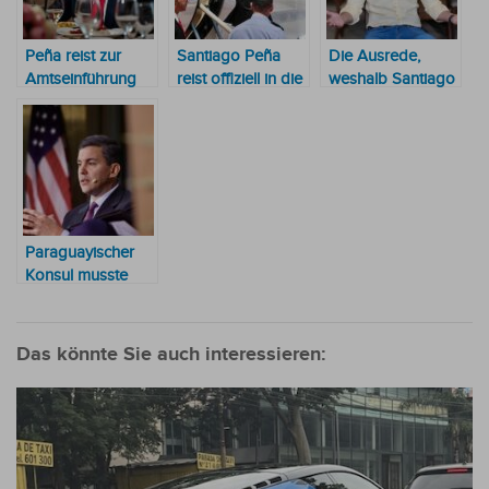
Peña reist zur
Santiago Peña
Die Ausrede,
Amtseinführung
reist offiziell in die
weshalb Santiago
von Trump in die
USA und ignoriert
Peña nicht an
USA
die Beerdigung
Trumps
des Papstes
Amtseinführung
teilnahm
Paraguayischer
Konsul musste
Himmel und Hölle
in Bewegung
setzen, damit
Das könnte Sie auch interessieren:
Peña zur
Amtseinführung
von Trump
eingeladen wird