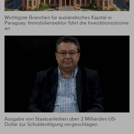
Wichtigste Branchen für ausländisches Kapital in
Paraguay: Immobiliensektor führt die Investitionsströme
an
Ausgabe von Staatsanleihen über 2 Milliarden US-
Dollar zur Schuldentilgung vorgeschlagen