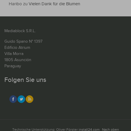
Haribo
zu
Vielen Dank für die Blumen
Mediablock S.R.L.
Guido Spano N° 1397
Edificio Atrium
Villa Morra
1805 Asunción
Paraguay
Folgen Sie uns
Technische Unterstützung: Oliver Förster
install24.com
Nach oben