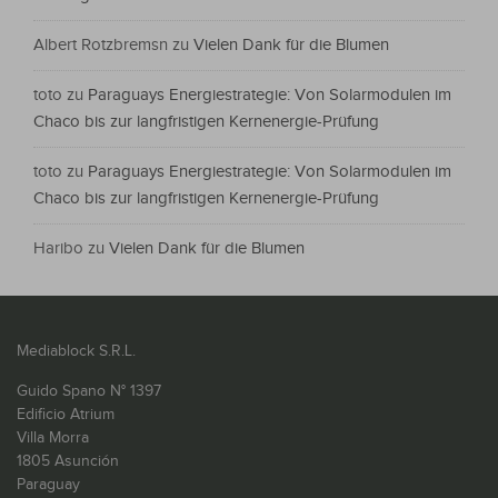
Albert Rotzbremsn
zu
Vielen Dank für die Blumen
toto
zu
Paraguays Energiestrategie: Von Solarmodulen im
Chaco bis zur langfristigen Kernenergie-Prüfung
toto
zu
Paraguays Energiestrategie: Von Solarmodulen im
Chaco bis zur langfristigen Kernenergie-Prüfung
Haribo
zu
Vielen Dank für die Blumen
Mediablock S.R.L.
Guido Spano N° 1397
Edificio Atrium
Villa Morra
1805 Asunción
Paraguay