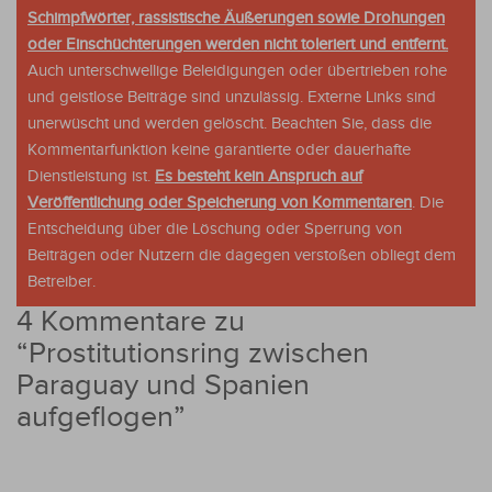
Schimpfwörter, rassistische Äußerungen sowie Drohungen
oder Einschüchterungen werden nicht toleriert und entfernt.
Auch unterschwellige Beleidigungen oder übertrieben rohe
und geistlose Beiträge sind unzulässig. Externe Links sind
unerwüscht und werden gelöscht. Beachten Sie, dass die
Kommentarfunktion keine garantierte oder dauerhafte
Dienstleistung ist.
Es besteht kein Anspruch auf
Veröffentlichung oder Speicherung von Kommentaren
. Die
Entscheidung über die Löschung oder Sperrung von
Beiträgen oder Nutzern die dagegen verstoßen obliegt dem
Betreiber.
4 Kommentare zu
“
Prostitutionsring zwischen
Paraguay und Spanien
aufgeflogen
”