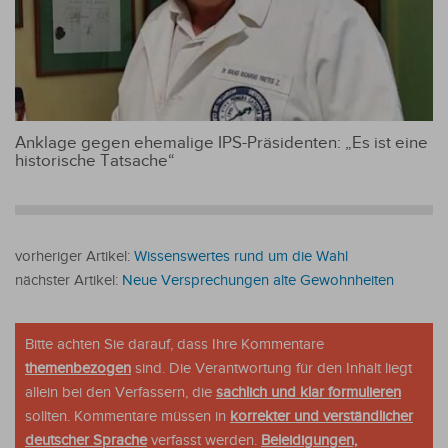
Anklage gegen ehemalige IPS-Präsidenten: „Es ist eine
historische Tatsache“
vorheriger Artikel:
Wissenswertes rund um die Wahl
nächster Artikel:
Neue Versprechungen alte Gewohnheiten
Bitte achten Sie darauf, dass Ihre Kommentare
themenbezogen
sind. Die Verantwortung für den Inhalt liegt
allein bei den Verfassern, die
sachlich und klar formulieren
sollten. Kommentare müssen in
korrekter und verständlicher
deutscher Sprache
verfasst werden.
Beleidigungen,