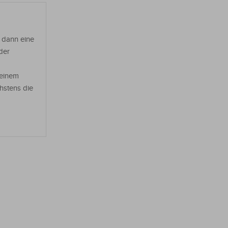
d dann eine
der
 einem
chstens die