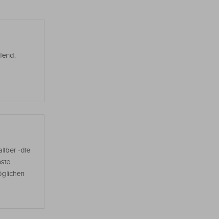
fend.
liber -die
nste
öglichen