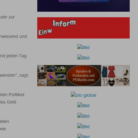
der zur
 unwissend und
 und jeden Tag
bwenden“, sagt
ten Politiker
das Geld
ellen
wie