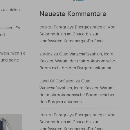
 zu spielen
Neueste Kommentare
toto
zu
Paraguays Energiestrategie: Von
tlassen. Es
Solarmodulen im Chaco bis zur
und
langfristigen Kernenergie-Prüfung
 weiß, wen sie
zardoz
zu
Gute Wirtschaftszahlen, leere
 und seine
Kassen: Warum der makroökonomische
Boom nicht bei den Bürgern ankommt
Land Of Confusion
zu
Gute
Wirtschaftszahlen, leere Kassen: Warum
der makroökonomische Boom nicht bei
den Bürgern ankommt
toto
zu
Paraguays Energiestrategie: Von
Solarmodulen im Chaco bis zur
langfristigen Kernenergie-Prüfung