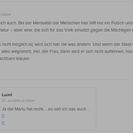
m 09:09
ch auch. Bei der Mentalität der Menschen hier hilft nur ein Putsch un
tatur – aber eine, die sich für das Volk einsetzt gegen die Mächtigen 
nicht möglich ist, wird sich hier nie was ändern. Und wenn der Staat
alles wegnimmt, inkl. der Frau, dann wird er sich nicht auflehnen, hö
achbarn klauen.
Luiml
27. Juli 2014 um 04:00
Ja die Manu hat recht…. so seh ich das auch….