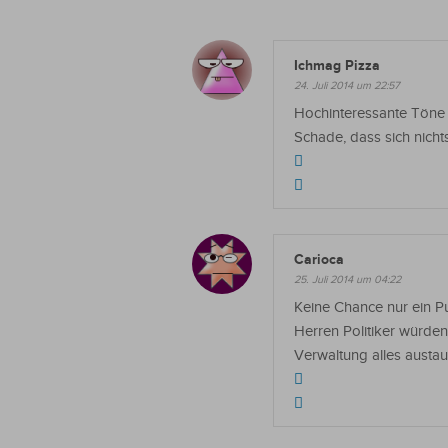
Ichmag Pizza
24. Juli 2014 um 22:57
Hochinteressante Töne 
Schade, dass sich nichts
Carioca
25. Juli 2014 um 04:22
Keine Chance nur ein Put
Herren Politiker würden 
Verwaltung alles austa