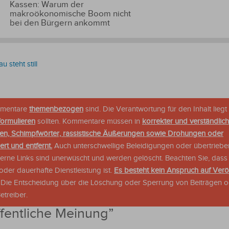
Kassen: Warum der
makroökonomische Boom nicht
bei den Bürgern ankommt
 steht still
ommentare
themenbezogen
sind. Die Verantwortung für den Inhalt liegt 
formulieren
sollten. Kommentare müssen in
korrekter und verständlic
en, Schimpfwörter, rassistische Äußerungen sowie Drohungen oder
rt und entfernt.
Auch unterschwellige Beleidigungen oder übertriebe
xterne Links sind unerwüscht und werden gelöscht. Beachten Sie, dass
der dauerhafte Dienstleistung ist.
Es besteht kein Anspruch auf Verö
. Die Entscheidung über die Löschung oder Sperrung von Beiträgen 
treiber.
fentliche Meinung
”