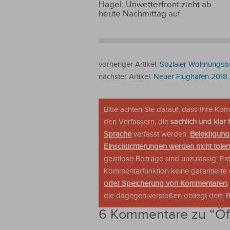
Hagel: Unwetterfront zieht ab
heute Nachmittag auf
vorheriger Artikel:
Sozialer Wohnungsbau
nächster Artikel:
Neuer Flughafen 2018
Bitte achten Sie darauf, dass Ihre K
den Verfassern, die
sachlich und klar 
Sprache
verfasst werden.
Beleidigung
Einschüchterungen werden nicht tolerie
geistlose Beiträge sind unzulässig. E
Kommentarfunktion keine garantierte o
oder Speicherung von Kommentaren
die dagegen verstoßen obliegt dem Be
6 Kommentare zu “
Öf