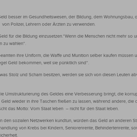
 Geld besser im Gesundheitswesen, der Bildung, dem Wohnungsbau, o
von Polizei, Lehrern oder Ärzten zu verwenden.
s Geld für die Bildung einzusetzen.“Wenn die Menschen nicht mehr so
en zu wählen“.
eibeamten ihre Uniform, die Waffe und Munition selber kaufen müssen
egel Geld bekommen, weil sie pünktlich sind“.
as Stolz und Scham besitzen, werden sie sich von diesen Leuten a
 die Umstrukturierung des Geldes eine Verbesserung bringt, die korrup
Geld wieder in ihre Taschen fließen zu lassen, während andere, die 
cht das Motto: Vom Staat leben – nicht für den Staat leben.
n den sozialen Netzwerken kundtun, würden das Geld an anderen St
ehandlung von Krebs bei Kindern, Seniorenrente, Behindertenrente, so
cherheit.