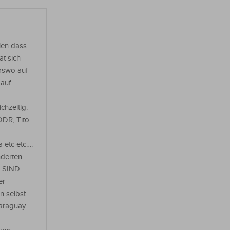
llen dass
t sich
erswo auf
 auf
chzeitig.
DDR, Tito
 etc etc….
nderten
R SIND
er
n selbst
Paraguay