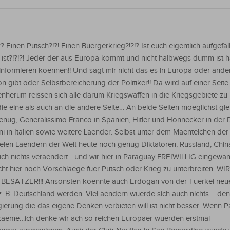
 Einen Putsch?!?! Einen Buergerkrieg?!?!? Ist euch eigentlich aufgefa
ist?!?!?! Jeder der aus Europa kommt und nicht halbwegs dumm ist ha
informieren koennen!! Und sagt mir nicht das es in Europa oder and
n gibt oder Selbstbereicherung der Politiker!! Da wird auf einer Seite
enherum reissen sich alle darum Kriegswaffen in die Kriegsgebiete zu
e eine als auch an die andere Seite… An beide Seiten moeglichst glei
enug, Generalissimo Franco in Spanien, Hitler und Honnecker in der 
ni in Italien sowie weitere Laender. Selbst unter dem Maentelchen der
ielen Laendern der Welt heute noch genug Diktatoren, Russland, China
lich nichts veraendert….und wir hier in Paraguay FREIWILLIG eingewa
ht hier noch Vorschlaege fuer Putsch oder Krieg zu unterbreiten. WI
BESATZER!!! Ansonsten koennte auch Erdogan von der Tuerkei neu
. B. Deutschland werden. Viel aendern wuerde sich auch nichts…..den
ierung die das eigene Denken verbieten will ist nicht besser. Wenn 
ekaeme…ich denke wir ach so reichen Europaer wuerden erstmal