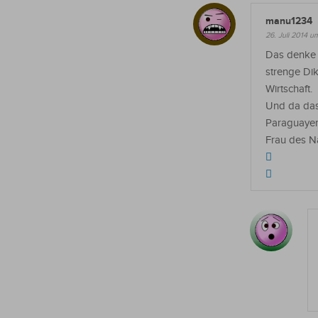
manu1234
26. Juli 2014 u
Das denke i
strenge Dik
Wirtschaft.
Und da das 
Paraguayer 
Frau des N