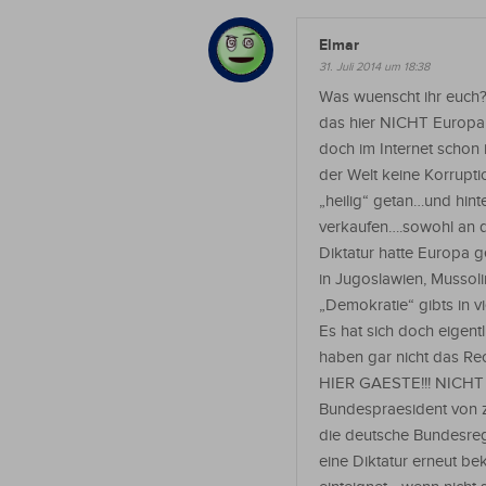
Elmar
31. Juli 2014 um 18:38
Was wuenscht ihr euch??
das hier NICHT Europa 
doch im Internet schon 
der Welt keine Korruptio
„heilig“ getan…und hint
verkaufen….sowohl an di
Diktatur hatte Europa g
in Jugoslawien, Mussoli
„Demokratie“ gibts in v
Es hat sich doch eigent
haben gar nicht das Rec
HIER GAESTE!!! NICHT 
Bundespraesident von z
die deutsche Bundesreg
eine Diktatur erneut b