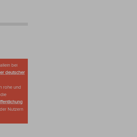
allein bei
her deutscher
n rohe und
 die
ffentlichung
oder Nutzern