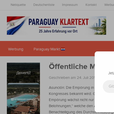
Netiquette
Deutschenliste
Impressum
Kontakt
Werbu
Werbung
Paraguay Markt
Öffentliche Meinu
Jet
Geschrieben am 24. Juli 2014
in
Nachri
Gib deine E-Mail-Adresse ein ...
Asunción: Die Empörung in der Bevölker
Kongresses bekannt wird. Gelder, so d
Empörung wächst nicht nur wegen der 
Belohnungen,“ welche den Angestellten
Benachteiligung des Durchschnittsbürge