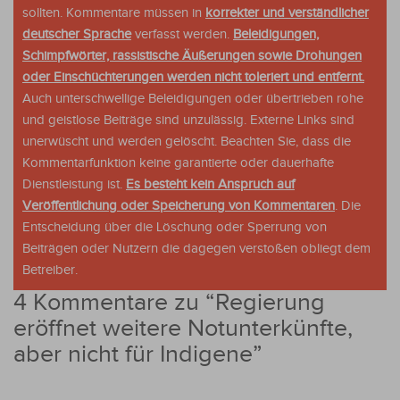
sollten. Kommentare müssen in
korrekter und verständlicher
deutscher Sprache
verfasst werden.
Beleidigungen,
Schimpfwörter, rassistische Äußerungen sowie Drohungen
oder Einschüchterungen werden nicht toleriert und entfernt.
Auch unterschwellige Beleidigungen oder übertrieben rohe
und geistlose Beiträge sind unzulässig. Externe Links sind
unerwüscht und werden gelöscht. Beachten Sie, dass die
Kommentarfunktion keine garantierte oder dauerhafte
Dienstleistung ist.
Es besteht kein Anspruch auf
Veröffentlichung oder Speicherung von Kommentaren
. Die
Entscheidung über die Löschung oder Sperrung von
Beiträgen oder Nutzern die dagegen verstoßen obliegt dem
Betreiber.
4 Kommentare zu “
Regierung
eröffnet weitere Notunterkünfte,
aber nicht für Indigene
”