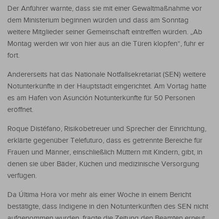
Der Anführer warnte, dass sie mit einer Gewaltmaßnahme vor
dem Ministerium beginnen würden und dass am Sonntag
weitere Mitglieder seiner Gemeinschaft eintreffen würden. „Ab
Montag werden wir von hier aus an die Türen klopfen“, fuhr er
fort.
Andererseits hat das Nationale Notfallsekretariat (SEN) weitere
Notunterkünfte in der Hauptstadt eingerichtet. Am Vortag hatte
es am Hafen von Asunción Notunterkünfte für 50 Personen
eröffnet.
Roque Distéfano, Risikobetreuer und Sprecher der Einrichtung,
erklärte gegenüber Telefuturo, dass es getrennte Bereiche für
Frauen und Männer, einschließlich Müttern mit Kindern, gibt, in
denen sie über Bäder, Küchen und medizinische Versorgung
verfügen.
Da Última Hora vor mehr als einer Woche in einem Bericht
bestätigte, dass Indigene in den Notunterkünften des SEN nicht
aufgenommen wurden, fragte die Zeitung den Beamten erneut,