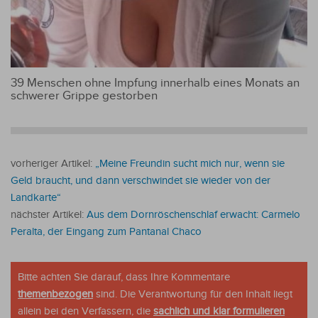
39 Menschen ohne Impfung innerhalb eines Monats an
schwerer Grippe gestorben
vorheriger Artikel:
„Meine Freundin sucht mich nur, wenn sie
Geld braucht, und dann verschwindet sie wieder von der
Landkarte“
nächster Artikel:
Aus dem Dornröschenschlaf erwacht: Carmelo
Peralta, der Eingang zum Pantanal Chaco
Bitte achten Sie darauf, dass Ihre Kommentare
themenbezogen
sind. Die Verantwortung für den Inhalt liegt
allein bei den Verfassern, die
sachlich und klar formulieren