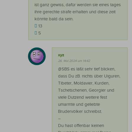
ist ganz gewiss, dafür werden sie eines tages
ihre gerechte strafe erhalten und diese zeit
könnte bald da sein.
13
5
xyz
26. Mai 2024 um 14:42
@SBS es läßt sehr tief blicken,
dass Du zB. nichts über Uiguren,
Tibeter, Moldavier, Kurden,
Tschetschenen, Georgier und
viele Dutzend weitere fest
umarmte und geliebte
Brudervölker schreibst.
–
Du hast offenbar keinen