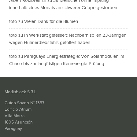
Albert Rotzbremsn
zu
39 Menschen ohne Impfung
innerhalb eines Monats an schwerer Grippe gestorben
toto
zu
Vielen Dank für die Blumen
toto
zu
In Werkstatt gefesselt: Nachbarn sollen 23-Jährigen
wegen Hühnerdiebstahls gefoltert haben
toto
zu
Paraguays Energiestrategie: Von Solarmodulen im
Chaco bis zur langfristigen Kernenergie-Prüfung
Mediablock S.R.L.
Guido Spano N° 1397
Edificio Atrium
Villa Morra
1805 Asunción
Paraguay