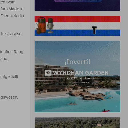
ien beim
 für «Made in
 Drzeniek der
besitzt also
 fünften Rang
land,
ufgestellt
ungswesen.