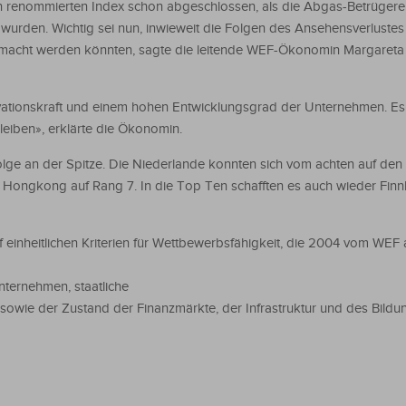
en renommierten Index schon abgeschlossen, als die Abgas-Betrügere
wurden. Wichtig sei nun, inwieweit die Folgen des Ansehensverlustes
gemacht werden könnten, sagte die leitende WEF-Ökonomin Margareta
vationskraft und einem hohen Entwicklungsgrad der Unternehmen. Es 
eiben», erklärte die Ökonomin.
olge an der Spitze. Die Niederlande konnten sich vom achten auf den
 6, Hongkong auf Rang 7. In die Top Ten schafften es auch wieder Finn
f einheitlichen Kriterien für Wettbewerbsfähigkeit, die 2004 vom WEF a
nternehmen, staatliche
sowie der Zustand der Finanzmärkte, der Infrastruktur und des Bild