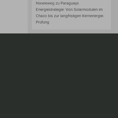
Nixwieweg
zu
Paraguays
Energiestrategie: Von Solarmodulen im
Chaco bis zur langfristigen Kernenergie-
Prüfung