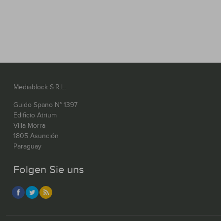
Mediablock S.R.L.
Guido Spano N° 1397
Edificio Atrium
Villa Morra
1805 Asunción
Paraguay
Folgen Sie uns