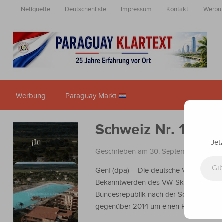
Netiquette
Deutschenliste
Impressum
Kontakt
Werbu
Werbung
Paraguay Markt
Schweiz Nr. 1 im 
Jet
Geschrieben am 30. September 2015
i
Gib deine E-Mail-Adresse ein ...
Genf
(dpa)
–
Die deutsche Volkswirtscha
Bekanntwerden des VW-Skandals. Im «G
Bundesrepublik nach der Schweiz, Sing
gegenüber 2014 um einen Rang, wie aus