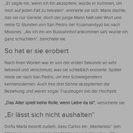
„Er sagte mir, wenn ich ihn akzeptiere, würde er kommen, um
mich auf jeden Fall zu heiraten“, erinnerte sie sich. María dachte,
das sei nur Gerede, doch der junge Mann hielt sein Wort und
reiste 12 Stunden von San Pedro del Ycuamandyyú bis nach
Misiones. „Als ich ihn am Busbahnhof ankommen sah, wurde ich
ganz schüchtern“, berichtete sie.
So hat er sie erobert
Nach ihren Worten war er von der ersten Sekunde an sehr
liebevoll und verschmust, was sie schließlich eroberte. Später
reiste sie nach San Pedro, um ihre Schwiegereltern
kennenzulernen. Auch ihre drei Söhne akzeptierten die
Beziehung und waren sogar Trauzeugen bei der Hochzeit.
„Das Alter spielt keine Rolle, wenn Liebe da ist“
, versicherte sie.
„Er lässt sich nicht aushalten“
Doña María bestritt zudem, dass Carlos ein „Mantenido“ (ein