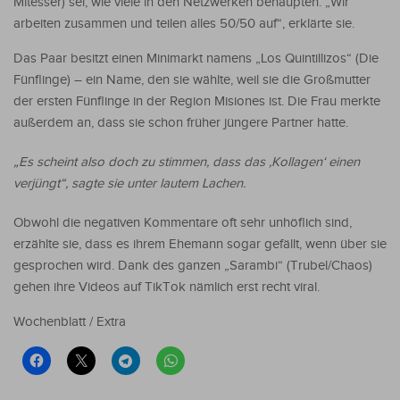
Mitesser) sei, wie viele in den Netzwerken behaupten. „Wir
arbeiten zusammen und teilen alles 50/50 auf“, erklärte sie.
Das Paar besitzt einen Minimarkt namens „Los Quintillizos“ (Die
Fünflinge) – ein Name, den sie wählte, weil sie die Großmutter
der ersten Fünflinge in der Region Misiones ist. Die Frau merkte
außerdem an, dass sie schon früher jüngere Partner hatte.
„Es scheint also doch zu stimmen, dass das ‚Kollagen‘ einen
verjüngt“, sagte sie unter lautem Lachen.
Obwohl die negativen Kommentare oft sehr unhöflich sind,
erzählte sie, dass es ihrem Ehemann sogar gefällt, wenn über sie
gesprochen wird. Dank des ganzen „Sarambi“ (Trubel/Chaos)
gehen ihre Videos auf TikTok nämlich erst recht viral.
Wochenblatt / Extra