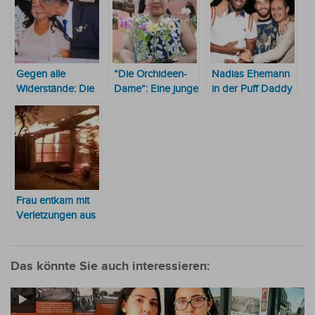
Gegen alle
“Die Orchideen-
Nadias Ehemann
Widerstände: Die
Dame“: Eine junge
in der Puff Daddy
63-Jährige und ihr
indigene Avá
Bredoille
32 Jahre jüngerer
Guaraní blüht auf
Ehemann
TikTok auf
Frau entkam mit
Verletzungen aus
einem Haus, das
ihr Ehemann in
Brand gesteckt
Das könnte Sie auch interessieren:
hatte