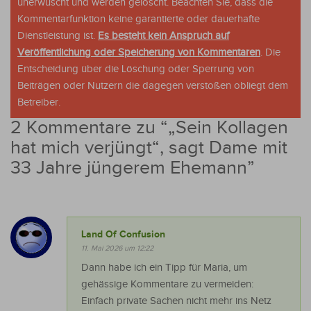
unerwüscht und werden gelöscht. Beachten Sie, dass die
Kommentarfunktion keine garantierte oder dauerhafte
Dienstleistung ist.
Es besteht kein Anspruch auf
Veröffentlichung oder Speicherung von Kommentaren
. Die
Entscheidung über die Löschung oder Sperrung von
Beiträgen oder Nutzern die dagegen verstoßen obliegt dem
Betreiber.
2 Kommentare zu “
„Sein Kollagen
hat mich verjüngt“, sagt Dame mit
33 Jahre jüngerem Ehemann
”
Land Of Confusion
11. Mai 2026 um 12:22
Dann habe ich ein Tipp für Maria, um
gehässige Kommentare zu vermeiden:
Einfach private Sachen nicht mehr ins Netz