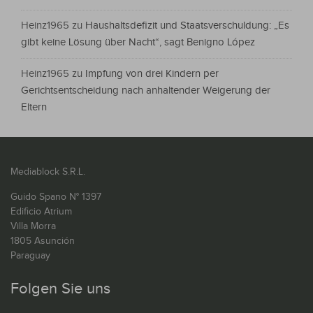
Heinz1965
zu
Haushaltsdefizit und Staatsverschuldung: „Es
gibt keine Lösung über Nacht“, sagt Benigno López
Heinz1965
zu
Impfung von drei Kindern per
Gerichtsentscheidung nach anhaltender Weigerung der
Eltern
Mediablock S.R.L.
Guido Spano N° 1397
Edificio Atrium
Villa Morra
1805 Asunción
Paraguay
Folgen Sie uns