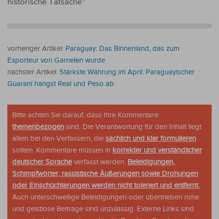
historische Tatsache“
vorheriger Artikel:
Paraguay: Das Binnenland, das zum
Exporteur von Garnelen wurde
nächster Artikel:
Stärkste Währung im April: Paraguayischer
Guaraní hängst Real und Peso ab
Bitte achten Sie darauf, dass Ihre Kommentare
themenbezogen
sind. Die Verantwortung für den Inhalt liegt
allein bei den Verfassern, die
sachlich und klar formulieren
sollten. Kommentare müssen in
korrekter und verständlicher
deutscher Sprache
verfasst werden.
Beleidigungen,
Schimpfwörter, rassistische Äußerungen sowie Drohungen
oder Einschüchterungen werden nicht toleriert und entfernt.
Auch unterschwellige Beleidigungen oder übertrieben rohe
und geistlose Beiträge sind unzulässig. Externe Links sind