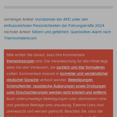
vorheriger Artikel:
Vorsitzende der AFD unter den
einflussreichsten Persönlichkeiten der Führungskräfte 2024
nächster Artikel:
Silbern und gefährlich: Quecksilber-Alarm nach
Thermometerbruch
Bitte achten Sie darauf, dass Ihre Kommentare
themenbezogen
sind. Die Verantwortung für den Inhalt liegt
allein bei den Verfassern, die
sachlich und klar formulieren
sollten. Kommentare müssen in
korrekter und verständlicher
deutscher Sprache
verfasst werden.
Beleidigungen,
Schimpfwörter, rassistische Äußerungen sowie Drohungen
oder Einschüchterungen werden nicht toleriert und entfernt.
Auch unterschwellige Beleidigungen oder übertrieben rohe
und geistlose Beiträge sind unzulässig. Externe Links sind
unerwüscht und werden gelöscht. Beachten Sie, dass die