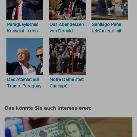
Paraguayisches
Das Abendessen
Santiago Peña
Konsulat in den
von Donald
telefonierte mit
USA befürchtet
Trump und
Donald Trump
Massenabschiebung
Santiago Peña
von Paraguayern
Das Attentat auf
Notre Dame statt
Trump: Paraguay
Caacupé
verurteilt den
Angriff aufs
Schärfste
Das könnte Sie auch interessieren: