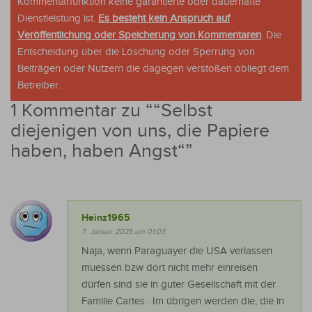
Kommentarfunktion keine garantierte oder dauerhafte
Dienstleistung ist.
Es besteht kein Anspruch auf
Veröffentlichung oder Speicherung von Kommentaren
. Die
Entscheidung über die Löschung oder Sperrung von
Beiträgen oder Nutzern die dagegen verstoßen obliegt dem
Betreiber.
1 Kommentar zu “
“Selbst
diejenigen von uns, die Papiere
haben, haben Angst“
”
Heinz1965
7. Januar 2025 um 01:03
Naja, wenn Paraguayer die USA verlassen
muessen bzw dort nicht mehr einreisen
dürfen sind sie in guter Gesellschaft mit der
Familie Cartes . Im übrigen werden die, die in