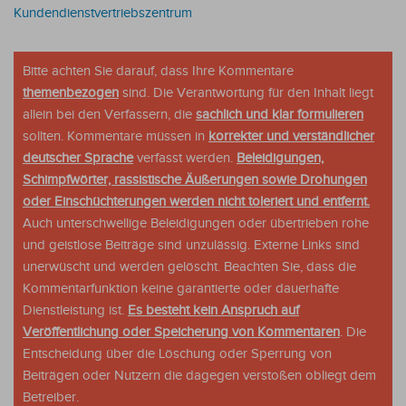
Kundendienstvertriebszentrum
Bitte achten Sie darauf, dass Ihre Kommentare
themenbezogen
sind. Die Verantwortung für den Inhalt liegt
allein bei den Verfassern, die
sachlich und klar formulieren
sollten. Kommentare müssen in
korrekter und verständlicher
deutscher Sprache
verfasst werden.
Beleidigungen,
Schimpfwörter, rassistische Äußerungen sowie Drohungen
oder Einschüchterungen werden nicht toleriert und entfernt.
Auch unterschwellige Beleidigungen oder übertrieben rohe
und geistlose Beiträge sind unzulässig. Externe Links sind
unerwüscht und werden gelöscht. Beachten Sie, dass die
Kommentarfunktion keine garantierte oder dauerhafte
Dienstleistung ist.
Es besteht kein Anspruch auf
Veröffentlichung oder Speicherung von Kommentaren
. Die
Entscheidung über die Löschung oder Sperrung von
Beiträgen oder Nutzern die dagegen verstoßen obliegt dem
Betreiber.