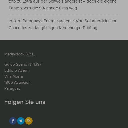
toto
zu
Extra aus der Schweiz angereist – doch die eigene
Tante sperrt die 93-jährige Oma weg
toto
zu
Paraguays Energiestrategie: Von Solarmodulen im
Chaco bis zur langfristigen Kernenergie-Prüfung
Mediablock S.R.L.
Guido Spano N° 1397
Edificio Atrium
Villa Morra
1805 Asunción
Paraguay
Folgen Sie uns