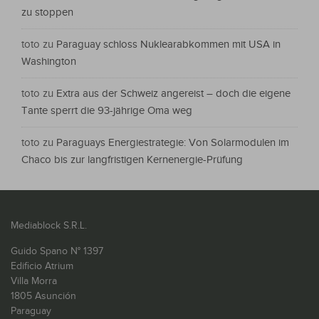
zu stoppen
toto
zu
Paraguay schloss Nuklearabkommen mit USA in
Washington
toto
zu
Extra aus der Schweiz angereist – doch die eigene
Tante sperrt die 93-jährige Oma weg
toto
zu
Paraguays Energiestrategie: Von Solarmodulen im
Chaco bis zur langfristigen Kernenergie-Prüfung
Mediablock S.R.L.
Guido Spano N° 1397
Edificio Atrium
Villa Morra
1805 Asunción
Paraguay