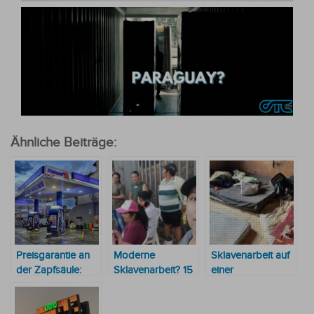
Ähnliche Beiträge:
Preisgarantie an
Moderne
Sklavenarbeit auf
der Zapfsäule:
Sklavenarbeit? 15
einer
Regierung stoppt
Frauen im
Maniokplantage in
den Teuerungs-
Altenheim ohne
Brasilien