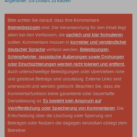
Argentinier, US-Dollars zu kaufen
Bitte achten Sie darauf, dass Ihre Kommentare
themenbezogen
sind. Die Verantwortung für den Inhalt liegt
allein bei den Verfassern, die
sachlich und klar formulieren
sollten. Kommentare müssen in
korrekter und verständlicher
deutscher Sprache
verfasst werden.
Beleidigungen,
Schimpfwörter, rassistische Äußerungen sowie Drohungen
oder Einschüchterungen werden nicht toleriert und entfernt.
Auch unterschwellige Beleidigungen oder übertrieben rohe
und geistlose Beiträge sind unzulässig. Externe Links sind
unerwüscht und werden gelöscht. Beachten Sie, dass die
Kommentarfunktion keine garantierte oder dauerhafte
Dienstleistung ist.
Es besteht kein Anspruch auf
Veröffentlichung oder Speicherung von Kommentaren
. Die
Entscheidung über die Löschung oder Sperrung von
Beiträgen oder Nutzern die dagegen verstoßen obliegt dem
Betreiber.