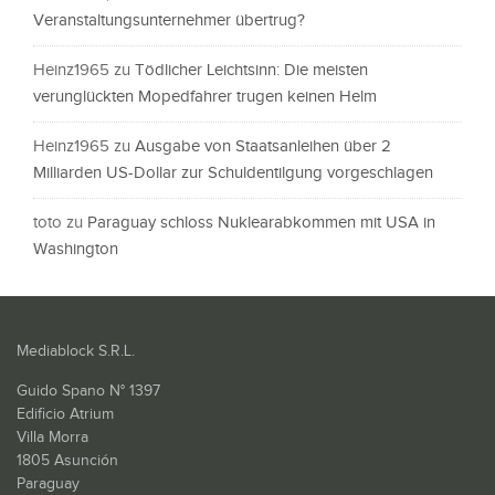
Veranstaltungsunternehmer übertrug?
Heinz1965
zu
Tödlicher Leichtsinn: Die meisten
verunglückten Mopedfahrer trugen keinen Helm
Heinz1965
zu
Ausgabe von Staatsanleihen über 2
Milliarden US-Dollar zur Schuldentilgung vorgeschlagen
toto
zu
Paraguay schloss Nuklearabkommen mit USA in
Washington
Mediablock S.R.L.
Guido Spano N° 1397
Edificio Atrium
Villa Morra
1805 Asunción
Paraguay