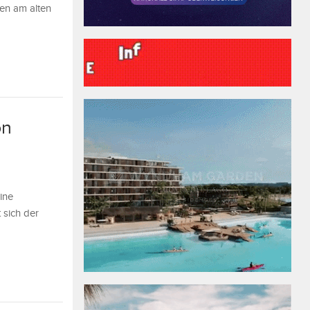
en am alten
on
ine
 sich der