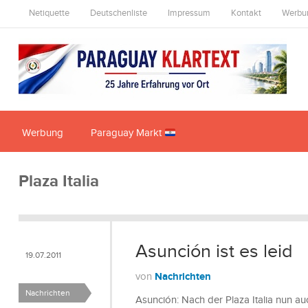
Netiquette
Deutschenliste
Impressum
Kontakt
Werbu
Werbung
Paraguay Markt
Plaza Italia
Asunción ist es leid
19.07.2011
Nachrichten
von
Nachrichten
Asunción: Nach der Plaza Italia nun a