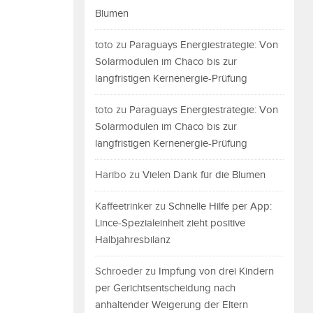
Blumen
toto
zu
Paraguays Energiestrategie: Von
Solarmodulen im Chaco bis zur
langfristigen Kernenergie-Prüfung
toto
zu
Paraguays Energiestrategie: Von
Solarmodulen im Chaco bis zur
langfristigen Kernenergie-Prüfung
Haribo
zu
Vielen Dank für die Blumen
Kaffeetrinker
zu
Schnelle Hilfe per App:
Lince-Spezialeinheit zieht positive
Halbjahresbilanz
Schroeder
zu
Impfung von drei Kindern
per Gerichtsentscheidung nach
anhaltender Weigerung der Eltern