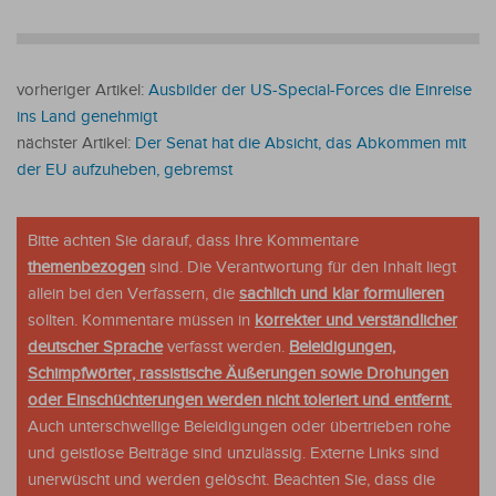
vorheriger Artikel:
Ausbilder der US-Special-Forces die Einreise
ins Land genehmigt
nächster Artikel:
Der Senat hat die Absicht, das Abkommen mit
der EU aufzuheben, gebremst
Bitte achten Sie darauf, dass Ihre Kommentare
themenbezogen
sind. Die Verantwortung für den Inhalt liegt
allein bei den Verfassern, die
sachlich und klar formulieren
sollten. Kommentare müssen in
korrekter und verständlicher
deutscher Sprache
verfasst werden.
Beleidigungen,
Schimpfwörter, rassistische Äußerungen sowie Drohungen
oder Einschüchterungen werden nicht toleriert und entfernt.
Auch unterschwellige Beleidigungen oder übertrieben rohe
und geistlose Beiträge sind unzulässig. Externe Links sind
unerwüscht und werden gelöscht. Beachten Sie, dass die