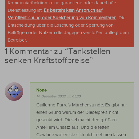
Kommentarfunktion keine garantierte oder dauerhafte
Dienstleistung ist.
Es besteht kein Anspruch auf
Veröffentlichung oder Speicherung von Kommentaren
. Die
Entscheidung über die Löschung oder Sperrung von
Beiträgen oder Nutzern die dagegen verstoßen obliegt dem
Betreiber.
1 Kommentar zu “
Tankstellen
senken Kraftstoffpreise
”
None
14. Dezember 2022 um 05:20
Guillermo Parra’s Märchenstunde. Es gibt nur
einen Grund warum der Dieselpreis nicht
gesenkt wird, Diesel macht den größten
Anteil am Unsatz aus. Und die fetten
Gewinne wollen sie sich nicht nehmen lassen.