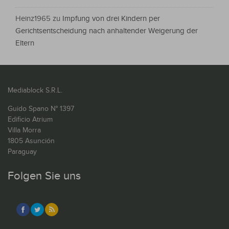
Heinz1965
zu
Impfung von drei Kindern per
Gerichtsentscheidung nach anhaltender Weigerung der
Eltern
Mediablock S.R.L.
Guido Spano N° 1397
Edificio Atrium
Villa Morra
1805 Asunción
Paraguay
Folgen Sie uns