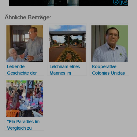
Ähnliche Beiträge:
Lebende
Leichnam eines
Kooperative
Geschichte der
Mannes im
Colonias Unidas
Colonias Unidas:
Vorgarten
schließt das Jahr
101-Jähriger bei
gefunden
2024 mit einer der
Jahreshauptversammlung
besten Bilanzen
ihrer Geschichte
ab
“Ein Paradies im
Vergleich zu
Deutschland“: