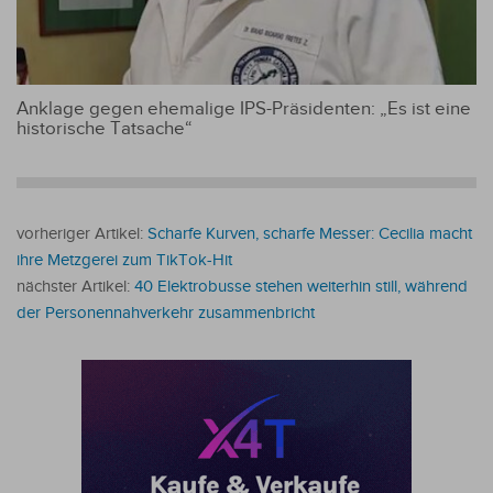
Anklage gegen ehemalige IPS-Präsidenten: „Es ist eine
historische Tatsache“
vorheriger Artikel:
Scharfe Kurven, scharfe Messer: Cecilia macht
ihre Metzgerei zum TikTok-Hit
nächster Artikel:
40 Elektrobusse stehen weiterhin still, während
der Personennahverkehr zusammenbricht