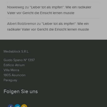
Nixwieweg
zu
“Lieber tot als impfen“: Wie ein radikaler
Vater vor Gericht die Einsicht lernen musste
Albert Rotzbremsn
zu
“Lieber tot als impfen“: Wie ein
radikaler Vater vor Gericht die Einsicht lernen musste
Mediablock S.R.L.
Guido Spano N° 1397
Edificio Atrium
Villa Morra
1805 Asunción
Paraguay
Folgen Sie uns