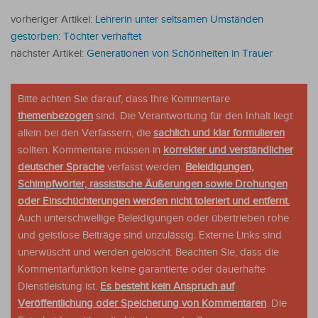
vorheriger Artikel:
Lehrerin unter seltsamen Umständen
gestorben: Töchter verhaftet
nächster Artikel:
Generationen von Schönheiten in Trauer
Bitte achten Sie darauf, dass Ihre Kommentare
themenbezogen
sind. Die Verantwortung für den Inhalt liegt
allein bei den Verfassern, die
sachlich und klar formulieren
sollten. Kommentare müssen in
korrekter und verständlicher
deutscher Sprache
verfasst werden.
Beleidigungen,
Schimpfwörter, rassistische Äußerungen sowie Drohungen
oder Einschüchterungen werden nicht toleriert und entfernt.
Auch unterschwellige Beleidigungen oder übertrieben rohe
und geistlose Beiträge sind unzulässig. Externe Links sind
unerwüscht und werden gelöscht. Beachten Sie, dass die
Kommentarfunktion keine garantierte oder dauerhafte
Dienstleistung ist.
Es besteht kein Anspruch auf
Veröffentlichung oder Speicherung von Kommentaren
. Die