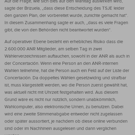
Auf die Frage, wie sich dies auf den Wahltag auswirken wird,
sagte der Brizuela, „dass diese Entscheidung des TSJE leider
den ganzen Plan, der vorbereitet wurde, zunichte gemacht hat“.
In diesem Zusammenhang sagte er auch, „dass es viele Fragen
gibt, die von den Behörden nicht beantwortet wurden“.
Auf operativer Ebene besteht ein erhebliches Risiko dass die
2.600.000 ANR Mitglieder, am selben Tag in zwei
Wählerverzeichnissen auftauchen, sowohl in der ANR als auch in
der Concertación. Wenn eine Person an den ANR-internen
Wahlen teilnehme, hat die Person auch ein Feld auf der Liste der
Concertación. Da doppeltes Wählen gesetzwidrig und strafbar
ist, muss klargestellt werden, wo die Person zuerst gewählt hat,
was aktuell nicht mit Uhrzeit festgehalten wird. Aus diesem
Grund wäre es nicht nur nützlich, sondern unabkömmlich,
Wahlcomputer, also elektronische Urnen, zu benutzen. Dabei
wird eine zweite Stimmenabgabe entweder nicht zugelassen
oder später aussortiert, je nachdem ob diese online verbunden
sind oder im Nachhinein ausgelesen und dann verglichen