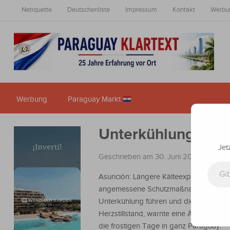
Netiquette
Deutschenliste
Impressum
Kontakt
Werbu
Werbung
Paraguay Markt
Unterkühlung kann
Jet
Geschrieben am 30. Juni 2021
in
Nachr
Gib deine E-Mail-Adresse ein ...
Asunción: Längere Kälteexposition ohn
angemessene Schutzmaßnahmen könn
Unterkühlung führen und dies wiederu
Herzstillstand, warnte eine Ärztin in Be
die frostigen Tage in ganz Paraguay.