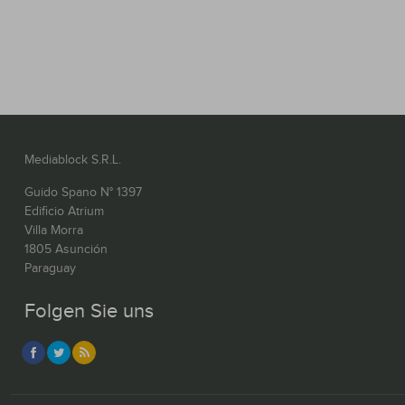
Mediablock S.R.L.
Guido Spano N° 1397
Edificio Atrium
Villa Morra
1805 Asunción
Paraguay
Folgen Sie uns