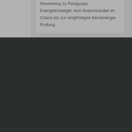
Nixwieweg
zu
Paraguays
Energiestrategie: Von Solarmodulen im
Chaco bis zur langfristigen Kernenergie-
Prüfung