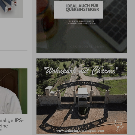
alige IPS-
eine
“