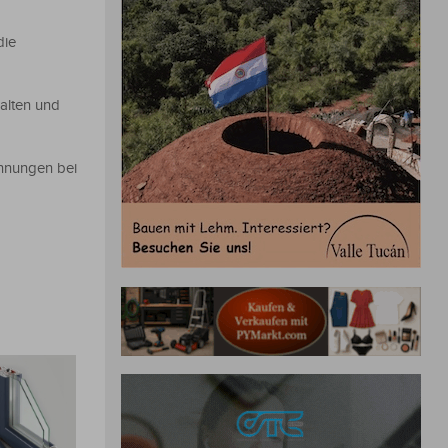
die
alten und
nnungen bei