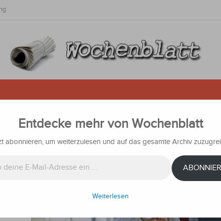
ng
Entdecke mehr von Wochenblatt
 einen Herzstillstand verursache
zt abonnieren, um weiterzulesen und auf das gesamte Archiv zuzugrei
ichten
ABONNIE
e
ten zu
m zu
Weiterlesen
zug auf