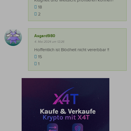
Klugheit und Weitsicht profitieren können?
18
2
Asgard980
4. Mai 2024 um 12:26
Hoffentlich ist Blödheit nicht vererbbar !!
15
1