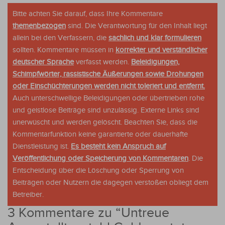
Bitte achten Sie darauf, dass Ihre Kommentare
themenbezogen
sind. Die Verantwortung für den Inhalt liegt
allein bei den Verfassern, die
sachlich und klar formulieren
sollten. Kommentare müssen in
korrekter und verständlicher
deutscher Sprache
verfasst werden.
Beleidigungen,
Schimpfwörter, rassistische Äußerungen sowie Drohungen
oder Einschüchterungen werden nicht toleriert und entfernt.
Auch unterschwellige Beleidigungen oder übertrieben rohe
und geistlose Beiträge sind unzulässig. Externe Links sind
unerwüscht und werden gelöscht. Beachten Sie, dass die
Kommentarfunktion keine garantierte oder dauerhafte
Dienstleistung ist.
Es besteht kein Anspruch auf
Veröffentlichung oder Speicherung von Kommentaren
. Die
Entscheidung über die Löschung oder Sperrung von
Beiträgen oder Nutzern die dagegen verstoßen obliegt dem
Betreiber.
3 Kommentare zu “
Untreue