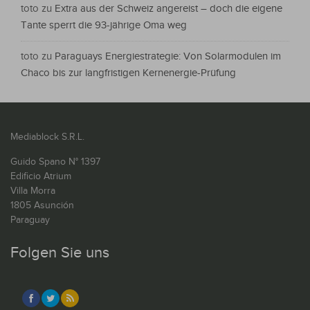
toto
zu
Extra aus der Schweiz angereist – doch die eigene
Tante sperrt die 93-jährige Oma weg
toto
zu
Paraguays Energiestrategie: Von Solarmodulen im
Chaco bis zur langfristigen Kernenergie-Prüfung
Mediablock S.R.L.
Guido Spano N° 1397
Edificio Atrium
Villa Morra
1805 Asunción
Paraguay
Folgen Sie uns