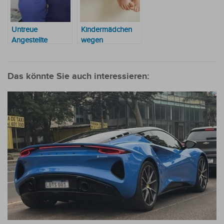
Untreue
Kindermädchen
Angestellte
wegen
verhaftet, die ihrer
angeblicher
Arbeitgeberin
Kindepornografie
50.000 USD
verhaftet
Das könnte Sie auch interessieren:
gestohlen hatte