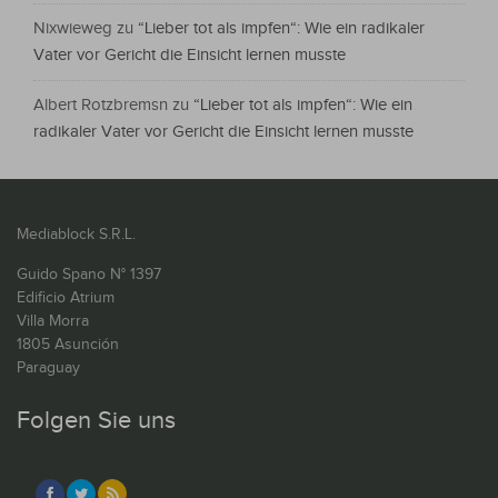
Nixwieweg
zu
“Lieber tot als impfen“: Wie ein radikaler
Vater vor Gericht die Einsicht lernen musste
Albert Rotzbremsn
zu
“Lieber tot als impfen“: Wie ein
radikaler Vater vor Gericht die Einsicht lernen musste
Mediablock S.R.L.
Guido Spano N° 1397
Edificio Atrium
Villa Morra
1805 Asunción
Paraguay
Folgen Sie uns