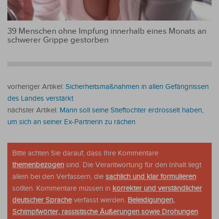
39 Menschen ohne Impfung innerhalb eines Monats an
schwerer Grippe gestorben
vorheriger Artikel:
Sicherheitsmaßnahmen in allen Gefängnissen
des Landes verstärkt
nächster Artikel:
Mann soll seine Stieftochter erdrosselt haben,
um sich an seiner Ex-Partnerin zu rächen
Bitte achten Sie darauf, dass Ihre Kommentare
themenbezogen
sind. Die Verantwortung für den Inhalt liegt
allein bei den Verfassern, die
sachlich und klar formulieren
sollten. Kommentare müssen in
korrekter und verständlicher
deutscher Sprache
verfasst werden.
Beleidigungen,
Schimpfwörter, rassistische Äußerungen sowie Drohungen