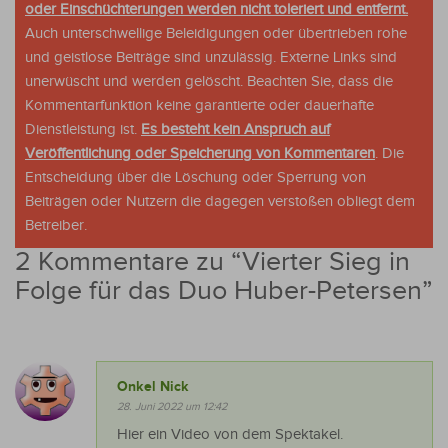
oder Einschüchterungen werden nicht toleriert und entfernt.
Auch unterschwellige Beleidigungen oder übertrieben rohe
und geistlose Beiträge sind unzulässig. Externe Links sind
unerwüscht und werden gelöscht. Beachten Sie, dass die
Kommentarfunktion keine garantierte oder dauerhafte
Dienstleistung ist.
Es besteht kein Anspruch auf
Veröffentlichung oder Speicherung von Kommentaren
. Die
Entscheidung über die Löschung oder Sperrung von
Beiträgen oder Nutzern die dagegen verstoßen obliegt dem
Betreiber.
2 Kommentare zu “
Vierter Sieg in
Folge für das Duo Huber-Petersen
”
Onkel Nick
28. Juni 2022 um 12:42
Hier ein Video von dem Spektakel.