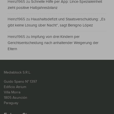
Heinz1965
zu
Schnelle Hilfe per App: Lince-Spezialeinheit
zieht positive Halbjahresbilanz
Heinz1965
zu
Haushaltsdefizit und Staatsverschuldung: „Es
gibt keine Lösung über Nacht“, sagt Benigno López
Heinz1965
zu
Impfung von drei Kindern per
Gerichtsentscheidung nach anhaltender Weigerung der
Eltern
Mediablock S.R.L.
Guido Spano N° 1397
Edificio Atrium
Villa Morra
1805 Asunción
Paraguay