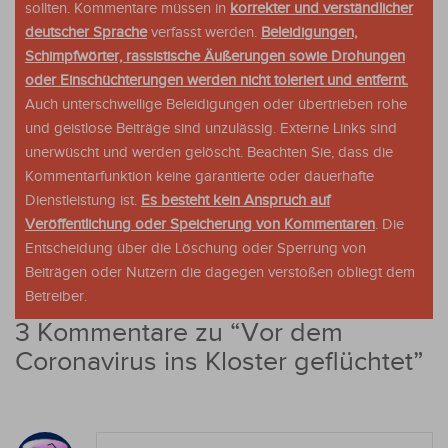
sollten. Kommentare müssen in
korrekter und verständlicher
deutscher Sprache
verfasst werden.
Beleidigungen,
Schimpfwörter, rassistische Äußerungen sowie Drohungen
oder Einschüchterungen werden nicht toleriert und entfernt.
Auch unterschwellige Beleidigungen oder übertrieben rohe
und geistlose Beiträge sind unzulässig. Externe Links sind
unerwüscht und werden gelöscht. Beachten Sie, dass die
Kommentarfunktion keine garantierte oder dauerhafte
Dienstleistung ist.
Es besteht kein Anspruch auf
Veröffentlichung oder Speicherung von Kommentaren
. Die
Entscheidung über die Löschung oder Sperrung von
Beiträgen oder Nutzern die dagegen verstoßen obliegt dem
Betreiber.
3 Kommentare zu “
Vor dem
Coronavirus ins Kloster geflüchtet
”