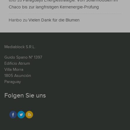
toto
zu
Paraguays Energiestrategie: Von Solarmodulen im
Chaco bis zur langfristigen Kernenergie-Prüfung
Haribo
zu
Vielen Dank für die Blumen
Mediablock S.R.L.
Guido Spano N° 1397
Edificio Atrium
Villa Morra
1805 Asunción
Paraguay
Folgen Sie uns