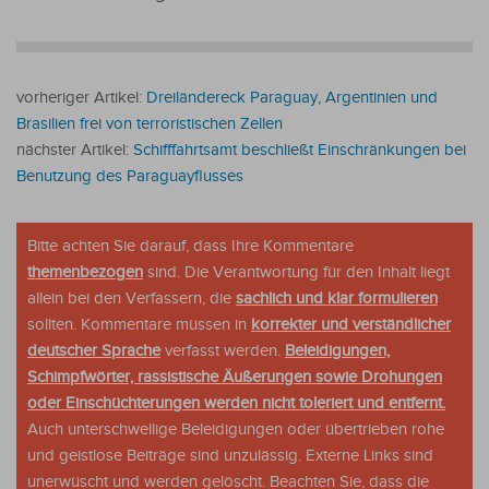
vorheriger Artikel:
Dreiländereck Paraguay, Argentinien und
Brasilien frei von terroristischen Zellen
nächster Artikel:
Schifffahrtsamt beschließt Einschränkungen bei
Benutzung des Paraguayflusses
Bitte achten Sie darauf, dass Ihre Kommentare
themenbezogen
sind. Die Verantwortung für den Inhalt liegt
allein bei den Verfassern, die
sachlich und klar formulieren
sollten. Kommentare müssen in
korrekter und verständlicher
deutscher Sprache
verfasst werden.
Beleidigungen,
Schimpfwörter, rassistische Äußerungen sowie Drohungen
oder Einschüchterungen werden nicht toleriert und entfernt.
Auch unterschwellige Beleidigungen oder übertrieben rohe
und geistlose Beiträge sind unzulässig. Externe Links sind
unerwüscht und werden gelöscht. Beachten Sie, dass die