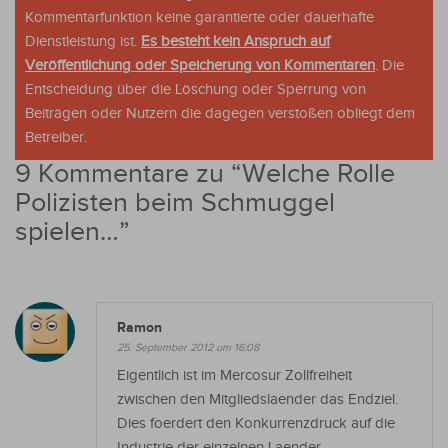
Kommentarfunktion keine garantierte oder dauerhafte
Dienstleistung ist.
Es besteht kein Anspruch auf
Veröffentlichung oder Speicherung von Kommentaren
. Die
Entscheidung über die Löschung oder Sperrung von
Beiträgen oder Nutzern die dagegen verstoßen obliegt dem
Betreiber.
9 Kommentare zu “
Welche Rolle
Polizisten beim Schmuggel
spielen…
”
Ramon
25. September 2012 um 16:08
Eigentlich ist im Mercosur Zollfreiheit
zwischen den Mitgliedslaender das Endziel.
Dies foerdert den Konkurrenzdruck auf die
Industrie der einzelnen Laender.