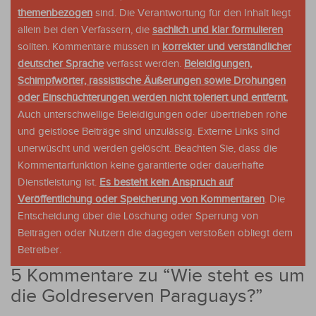
themenbezogen
sind. Die Verantwortung für den Inhalt liegt
allein bei den Verfassern, die
sachlich und klar formulieren
sollten. Kommentare müssen in
korrekter und verständlicher
deutscher Sprache
verfasst werden.
Beleidigungen,
Schimpfwörter, rassistische Äußerungen sowie Drohungen
oder Einschüchterungen werden nicht toleriert und entfernt.
Auch unterschwellige Beleidigungen oder übertrieben rohe
und geistlose Beiträge sind unzulässig. Externe Links sind
unerwüscht und werden gelöscht. Beachten Sie, dass die
Kommentarfunktion keine garantierte oder dauerhafte
Dienstleistung ist.
Es besteht kein Anspruch auf
Veröffentlichung oder Speicherung von Kommentaren
. Die
Entscheidung über die Löschung oder Sperrung von
Beiträgen oder Nutzern die dagegen verstoßen obliegt dem
Betreiber.
5 Kommentare zu “
Wie steht es um
die Goldreserven Paraguays?
”