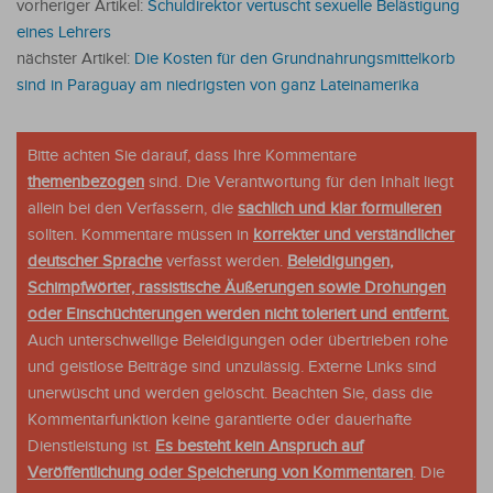
vorheriger Artikel:
Schuldirektor vertuscht sexuelle Belästigung
eines Lehrers
nächster Artikel:
Die Kosten für den Grundnahrungsmittelkorb
sind in Paraguay am niedrigsten von ganz Lateinamerika
Bitte achten Sie darauf, dass Ihre Kommentare
themenbezogen
sind. Die Verantwortung für den Inhalt liegt
allein bei den Verfassern, die
sachlich und klar formulieren
sollten. Kommentare müssen in
korrekter und verständlicher
deutscher Sprache
verfasst werden.
Beleidigungen,
Schimpfwörter, rassistische Äußerungen sowie Drohungen
oder Einschüchterungen werden nicht toleriert und entfernt.
Auch unterschwellige Beleidigungen oder übertrieben rohe
und geistlose Beiträge sind unzulässig. Externe Links sind
unerwüscht und werden gelöscht. Beachten Sie, dass die
Kommentarfunktion keine garantierte oder dauerhafte
Dienstleistung ist.
Es besteht kein Anspruch auf
Veröffentlichung oder Speicherung von Kommentaren
. Die