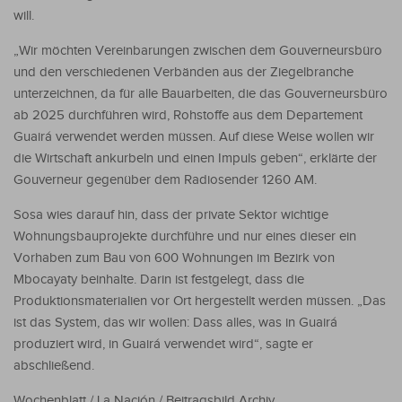
will.
„Wir möchten Vereinbarungen zwischen dem Gouverneursbüro
und den verschiedenen Verbänden aus der Ziegelbranche
unterzeichnen, da für alle Bauarbeiten, die das Gouverneursbüro
ab 2025 durchführen wird, Rohstoffe aus dem Departement
Guairá verwendet werden müssen. Auf diese Weise wollen wir
die Wirtschaft ankurbeln und einen Impuls geben“, erklärte der
Gouverneur gegenüber dem Radiosender 1260 AM.
Sosa wies darauf hin, dass der private Sektor wichtige
Wohnungsbauprojekte durchführe und nur eines dieser ein
Vorhaben zum Bau von 600 Wohnungen im Bezirk von
Mbocayaty beinhalte. Darin ist festgelegt, dass die
Produktionsmaterialien vor Ort hergestellt werden müssen. „Das
ist das System, das wir wollen: Dass alles, was in Guairá
produziert wird, in Guairá verwendet wird“, sagte er
abschließend.
Wochenblatt / La Nación / Beitragsbild Archiv