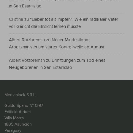
in San Estanislao
Cristina
zu
“Lieber tot als impfen“: Wie ein radikaler Vater
vor Gericht die Einsicht lernen musste
Albert Rotzbremsn
zu
Neuer Mindestlohn:
Arbeitsministerium startet Kontrollwelle ab August
Albert Rotzbremsn
zu
Ermittlungen zum Tod eines
Neugeborenen in San Estanislao
Mediablock S.R.L.
Guido Spano N° 1397
Edificio Atrium
Villa Morra
1805 Asunción
Paraguay