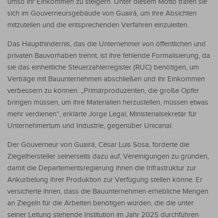
umso ihr Einkommen zu steigern. Unter diesem Motto trafen sie
sich im Gouverneursgebäude von Guairá, um ihre Absichten
mitzuteilen und die entsprechenden Verfahren einzuleiten.
Das Haupthindernis, das die Unternehmer von öffentlichen und
privaten Bauvorhaben trennt, ist ihre fehlende Formalisierung, da
sie das einheitliche Steuerzahlerregister (RUC) benötigen, um
Verträge mit Bauunternehmen abschließen und ihr Einkommen
verbessern zu können. „Primärproduzenten, die große Opfer
bringen müssen, um ihre Materialien herzustellen, müssen etwas
mehr verdienen“, erklärte Jorge Legal, Ministerialsekretär für
Unternehmertum und Industrie, gegenüber Unicanal.
Der Gouverneur von Guairá, César Luis Sosa, forderte die
Ziegelhersteller seinerseits dazu auf, Vereinigungen zu gründen,
damit die Departementsregierung ihnen die Infrastruktur zur
Ankurbelung ihrer Produktion zur Verfügung stellen könne. Er
versicherte ihnen, dass die Bauunternehmen erhebliche Mengen
an Ziegeln für die Arbeiten benötigen würden, die die unter
seiner Leitung stehende Institution im Jahr 2025 durchführen