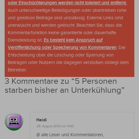
oder Einschüchterungen werden nicht toleriert und entfernt.
Auch unterschwellige Beleidigungen oder übertrieben rohe
und geistlose Beiträge sind unzulässig. Externe Links sind
unerwüscht und werden gelöscht. Beachten Sie, dass die
Kommentarfunktion keine garantierte oder dauerhafte
Dienstleistung ist.
Es besteht kein Anspruch auf
Veröffentlichung oder Speicherung von Kommentaren
. Die
Entscheidung über die Löschung oder Sperrung von
Beiträgen oder Nutzern die dagegen verstoßen obliegt dem
Betreiber.
3 Kommentare zu “
5 Personen
starben bisher an Unterkühlung
”
Heidi
29. August 2013 um 11:43
@ alle Leser und Kommentatoren,