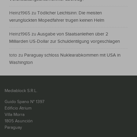
Heinz1965
zu
Tödlicher Leichtsinn: Die meisten
verunglückten Mopedfahrer trugen keinen Helm
Heinz1965
zu
Ausgabe von Staatsanleihen über 2
Milliarden US-Dollar zur Schuldentilgung vorgeschlagen
toto
zu
Paraguay schloss Nuklearabkommen mit USA in
Washington
Mediablock S.R.L.
Guido Spano N° 1397
Edificio Atrium
Villa Morra
1805 Asunción
Paraguay