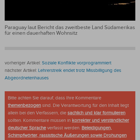
Paraguay laut Bericht das zweitbeste Land Südamerikas
für einen dauerhaften Wohnsitz
vorheriger Artikel:
Soziale Konflikte vorprogrammiert
nächster Artikel:
Lehrerstreik endet trotz Missbilligung des
Abgeordnetenhauses
Bitte achten Sie darauf, dass Ihre Kommentare
themenbezogen
sind. Die Verantwortung für den Inhalt liegt
allein bei den Verfassern, die
sachlich und klar formulieren
sollten. Kommentare müssen in
korrekter und verständlicher
deutscher Sprache
verfasst werden.
Beleidigungen,
Schimpfwörter, rassistische Äußerungen sowie Drohungen