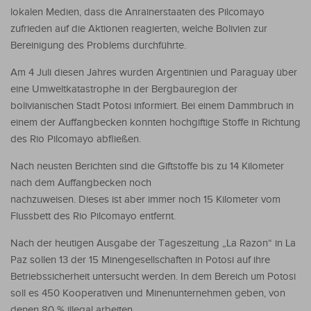
lokalen Medien, dass die Anrainerstaaten des Pilcomayo
zufrieden auf die Aktionen reagierten, welche Bolivien zur
Bereinigung des Problems durchführte.
Am 4 Juli diesen Jahres wurden Argentinien und Paraguay über
eine Umweltkatastrophe in der Bergbauregion der
bolivianischen Stadt Potosi informiert. Bei einem Dammbruch in
einem der Auffangbecken konnten hochgiftige Stoffe in Richtung
des Rio Pilcomayo abfließen.
Nach neusten Berichten sind die Giftstoffe bis zu 14 Kilometer
nach dem Auffangbecken noch
nachzuweisen. Dieses ist aber immer noch 15 Kilometer vom
Flussbett des Rio Pilcomayo entfernt.
Nach der heutigen Ausgabe der Tageszeitung „La Razon“ in La
Paz sollen 13 der 15 Minengesellschaften in Potosi auf ihre
Betriebssicherheit untersucht werden. In dem Bereich um Potosi
soll es 450 Kooperativen und Minenunternehmen geben, von
denen 80 % illegal arbeiten.