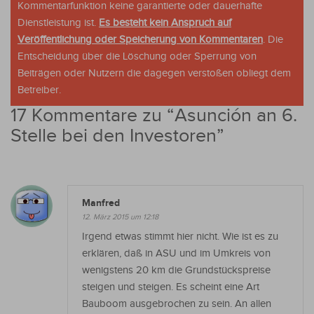
Kommentarfunktion keine garantierte oder dauerhafte
Dienstleistung ist.
Es besteht kein Anspruch auf
Veröffentlichung oder Speicherung von Kommentaren
. Die
Entscheidung über die Löschung oder Sperrung von
Beiträgen oder Nutzern die dagegen verstoßen obliegt dem
Betreiber.
17 Kommentare zu “
Asunción an 6.
Stelle bei den Investoren
”
Manfred
12. März 2015 um 12:18
Irgend etwas stimmt hier nicht. Wie ist es zu
erklären, daß in ASU und im Umkreis von
wenigstens 20 km die Grundstückspreise
steigen und steigen. Es scheint eine Art
Bauboom ausgebrochen zu sein. An allen