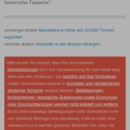
historische Tatsache“
vorheriger Artikel:
Maisstärke in Höhe von 20.000 Tonnen
exportiert
nächster Artikel:
Verkäufer in den Bussen verärgert
Bitte achten Sie darauf, dass Ihre Kommentare
themenbezogen
sind. Die Verantwortung für den Inhalt liegt
allein bei den Verfassern, die
sachlich und klar formulieren
sollten. Kommentare müssen in
korrekter und verständlicher
deutscher Sprache
verfasst werden.
Beleidigungen,
Schimpfwörter, rassistische Äußerungen sowie Drohungen
oder Einschüchterungen werden nicht toleriert und entfernt.
Auch unterschwellige Beleidigungen oder übertrieben rohe
und geistlose Beiträge sind unzulässig. Externe Links sind
unerwüscht und werden gelöscht. Beachten Sie, dass die