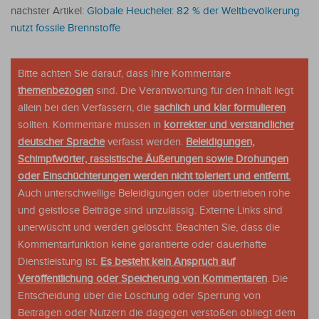
nächster Artikel:
Globale Heuchelei: 82 % der Weltbevölkerung
nutzt fossile Brennstoffe
Bitte achten Sie darauf, dass Ihre Kommentare
themenbezogen
sind. Die Verantwortung für den Inhalt liegt
allein bei den Verfassern, die
sachlich und klar formulieren
sollten. Kommentare müssen in
korrekter und verständlicher
deutscher Sprache
verfasst werden.
Beleidigungen,
Schimpfwörter, rassistische Äußerungen sowie Drohungen
oder Einschüchterungen werden nicht toleriert und entfernt.
Auch unterschwellige Beleidigungen oder übertrieben rohe
und geistlose Beiträge sind unzulässig. Externe Links sind
unerwüscht und werden gelöscht. Beachten Sie, dass die
Kommentarfunktion keine garantierte oder dauerhafte
Dienstleistung ist.
Es besteht kein Anspruch auf
Veröffentlichung oder Speicherung von Kommentaren
. Die
Entscheidung über die Löschung oder Sperrung von
Beiträgen oder Nutzern die dagegen verstoßen obliegt dem