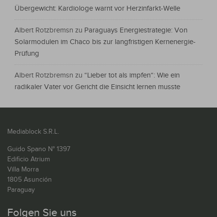
Übergewicht: Kardiologe warnt vor Herzinfarkt-Welle
Albert Rotzbremsn
zu
Paraguays Energiestrategie: Von
Solarmodulen im Chaco bis zur langfristigen Kernenergie-
Prüfung
Albert Rotzbremsn
zu
“Lieber tot als impfen“: Wie ein
radikaler Vater vor Gericht die Einsicht lernen musste
Mediablock S.R.L.
Guido Spano N° 1397
Edificio Atrium
Villa Morra
1805 Asunción
Paraguay
Folgen Sie uns