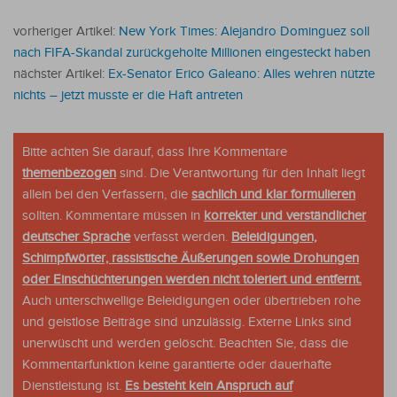
vorheriger Artikel:
New York Times: Alejandro Dominguez soll
nach FIFA-Skandal zurückgeholte Millionen eingesteckt haben
nächster Artikel:
Ex-Senator Erico Galeano: Alles wehren nützte
nichts – jetzt musste er die Haft antreten
Bitte achten Sie darauf, dass Ihre Kommentare
themenbezogen
sind. Die Verantwortung für den Inhalt liegt
allein bei den Verfassern, die
sachlich und klar formulieren
sollten. Kommentare müssen in
korrekter und verständlicher
deutscher Sprache
verfasst werden.
Beleidigungen,
Schimpfwörter, rassistische Äußerungen sowie Drohungen
oder Einschüchterungen werden nicht toleriert und entfernt.
Auch unterschwellige Beleidigungen oder übertrieben rohe
und geistlose Beiträge sind unzulässig. Externe Links sind
unerwüscht und werden gelöscht. Beachten Sie, dass die
Kommentarfunktion keine garantierte oder dauerhafte
Dienstleistung ist.
Es besteht kein Anspruch auf