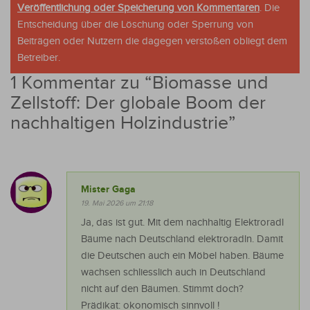
Veröffentlichung oder Speicherung von Kommentaren
. Die
Entscheidung über die Löschung oder Sperrung von
Beiträgen oder Nutzern die dagegen verstoßen obliegt dem
Betreiber.
1 Kommentar zu “
Biomasse und
Zellstoff: Der globale Boom der
nachhaltigen Holzindustrie
”
Mister Gaga
19. Mai 2026 um 21:18
Ja, das ist gut. Mit dem nachhaltig Elektroradl
Bäume nach Deutschland elektroradln. Damit
die Deutschen auch ein Möbel haben. Bäume
wachsen schliesslich auch in Deutschland
nicht auf den Bäumen. Stimmt doch?
Prädikat: okonomisch sinnvoll !