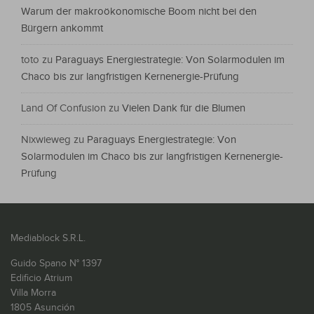
Warum der makroökonomische Boom nicht bei den
Bürgern ankommt
toto
zu
Paraguays Energiestrategie: Von Solarmodulen im
Chaco bis zur langfristigen Kernenergie-Prüfung
Land Of Confusion
zu
Vielen Dank für die Blumen
Nixwieweg
zu
Paraguays Energiestrategie: Von
Solarmodulen im Chaco bis zur langfristigen Kernenergie-
Prüfung
Mediablock S.R.L.
Guido Spano N° 1397
Edificio Atrium
Villa Morra
1805 Asunción