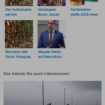
Die Holzindustrie
Glücksspiel-
Farbensektor
will ihre
Boom: Januar-
dürfte 2025 einen
Exportkraft
Einnahmen
Boom erleben
wiedererlangen
klettern auf
Rekordniveau
Biomasse statt
Maquila-Sektor
Strom: Paraguay
auf Rekordkurs:
sichert
Paraguays Pläne
Energiewende mit
für einen
6,2 Millionen
Industrie-Boom
Das könnte Sie auch interessieren:
Tonnen Holz –
bald auch zur
Stromerzeugung