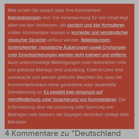
Bitte achten Sie darauf, dass Ihre Kommentare
themenbezogen
sind. Die Verantwortung für den Inhalt liegt
allein bei den Verfassern, die
sachlich und klar formulieren
sollten. Kommentare müssen in
korrekter und verständlicher
deutscher Sprache
verfasst werden.
Beleidigungen,
Schimpfwörter, rassistische Äußerungen sowie Drohungen
oder Einschüchterungen werden nicht toleriert und entfernt.
Auch unterschwellige Beleidigungen oder übertrieben rohe
und geistlose Beiträge sind unzulässig. Externe Links sind
unerwüscht und werden gelöscht. Beachten Sie, dass die
Kommentarfunktion keine garantierte oder dauerhafte
Dienstleistung ist.
Es besteht kein Anspruch auf
Veröffentlichung oder Speicherung von Kommentaren
. Die
Entscheidung über die Löschung oder Sperrung von
Beiträgen oder Nutzern die dagegen verstoßen obliegt dem
Betreiber.
4 Kommentare zu “
Deutschland