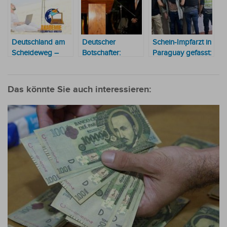
Deutschland am
Deutscher
Schein-Impfarzt in
Scheideweg –
Botschafter:
Paraguay gefasst:
warum jetzt ein
“Beziehungen
Nun wartet die
Plan B
zwischen
Auslieferung nach
unverzichtbar wird
Paraguay und
Deutschland
Das könnte Sie auch interessieren:
Deutschland sind
ausgezeichnet“