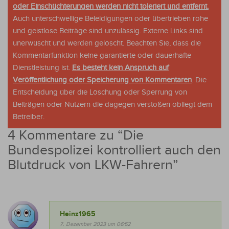
oder Einschüchterungen werden nicht toleriert und entfernt.
Auch unterschwellige Beleidigungen oder übertrieben rohe
und geistlose Beiträge sind unzulässig. Externe Links sind
unerwüscht und werden gelöscht. Beachten Sie, dass die
Kommentarfunktion keine garantierte oder dauerhafte
Dienstleistung ist.
Es besteht kein Anspruch auf
Veröffentlichung oder Speicherung von Kommentaren
. Die
Entscheidung über die Löschung oder Sperrung von
Beiträgen oder Nutzern die dagegen verstoßen obliegt dem
Betreiber.
4 Kommentare zu “
Die
Bundespolizei kontrolliert auch den
Blutdruck von LKW-Fahrern
”
Heinz1965
7. Dezember 2023 um 06:52