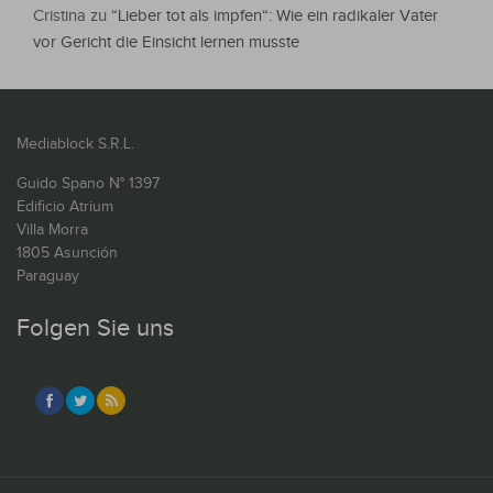
Cristina
zu
“Lieber tot als impfen“: Wie ein radikaler Vater
vor Gericht die Einsicht lernen musste
Mediablock S.R.L.
Guido Spano N° 1397
Edificio Atrium
Villa Morra
1805 Asunción
Paraguay
Folgen Sie uns