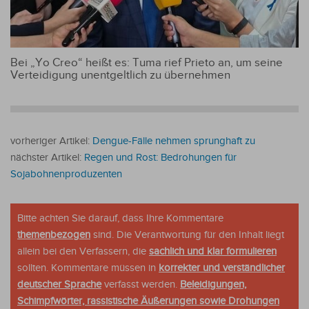
Bei „Yo Creo“ heißt es: Tuma rief Prieto an, um seine
Verteidigung unentgeltlich zu übernehmen
vorheriger Artikel:
Dengue-Fälle nehmen sprunghaft zu
nächster Artikel:
Regen und Rost: Bedrohungen für
Sojabohnenproduzenten
Bitte achten Sie darauf, dass Ihre Kommentare
themenbezogen
sind. Die Verantwortung für den Inhalt liegt
allein bei den Verfassern, die
sachlich und klar formulieren
sollten. Kommentare müssen in
korrekter und verständlicher
deutscher Sprache
verfasst werden.
Beleidigungen,
Schimpfwörter, rassistische Äußerungen sowie Drohungen