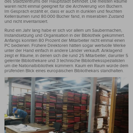
des Stadtzentrums der Hauptstadt befindet. Die meisten Räume
waren nicht einmal geeignet für die Archivierung von Büchern.
Im Gespräch erzählt er, dass er auch in dunklen und feuchten
Kellerräumen rund 80.000 Bücher fand, in miserablen Zustand
und nicht inventarisiert.
Rund ein Jahr lang habe er sich vor allem um Saubermachen,
Instandsetzung und Organisation in der Bibliothek gekümmert.
Anfangs konnten 80 Prozent der Mitarbeiter nicht einmal einen
PC bedienen. Frühere Direktoren hätten sogar wertvolle Werke
unter der Hand einfach in andere Länder verkauft. Anklagend
zeigt er Räume, in denen sich die rund 25 Mitarbeiter, darunter 5
gelernte Bibliothekare und 3 technische Bibliotheksspezialisten
um die Nationalbibliothek kümmern. Kaum ein Raum würde dem
prüfenden Blick eines europäischen Bibliothekars standhalten.