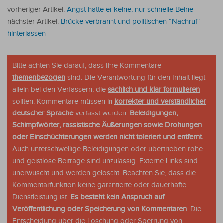
vorheriger Artikel:
Angst hatte er keine, nur schnelle Beine
nächster Artikel:
Brücke verbrannt und politischen “Nachruf“
hinterlassen
Bitte achten Sie darauf, dass Ihre Kommentare
themenbezogen
sind. Die Verantwortung für den Inhalt liegt
allein bei den Verfassern, die
sachlich und klar formulieren
sollten. Kommentare müssen in
korrekter und verständlicher
deutscher Sprache
verfasst werden.
Beleidigungen,
Schimpfwörter, rassistische Äußerungen sowie Drohungen
oder Einschüchterungen werden nicht toleriert und entfernt.
Auch unterschwellige Beleidigungen oder übertrieben rohe
und geistlose Beiträge sind unzulässig. Externe Links sind
unerwüscht und werden gelöscht. Beachten Sie, dass die
Kommentarfunktion keine garantierte oder dauerhafte
Dienstleistung ist.
Es besteht kein Anspruch auf
Veröffentlichung oder Speicherung von Kommentaren
. Die
Entscheidung über die Löschung oder Sperrung von