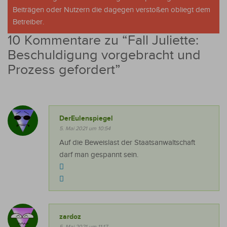
Beiträgen oder Nutzern die dagegen verstoßen obliegt dem
Betreiber.
10 Kommentare zu “
Fall Juliette:
Beschuldigung vorgebracht und
Prozess gefordert
”
DerEulenspiegel
5. Mai 2021 um 10:54
Auf die Beweislast der Staatsanwaltschaft
darf man gespannt sein.
zardoz
5. Mai 2021 um 11:17