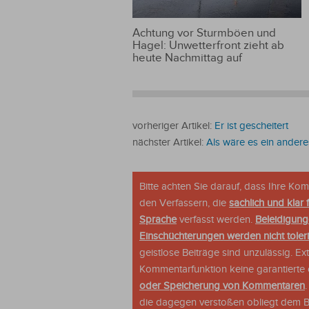
Achtung vor Sturmböen und
Hagel: Unwetterfront zieht ab
heute Nachmittag auf
vorheriger Artikel:
Er ist gescheitert
nächster Artikel:
Als wäre es ein ander
Bitte achten Sie darauf, dass Ihre K
den Verfassern, die
sachlich und klar 
Sprache
verfasst werden.
Beleidigung
Einschüchterungen werden nicht tolerie
geistlose Beiträge sind unzulässig. E
Kommentarfunktion keine garantierte o
oder Speicherung von Kommentaren
die dagegen verstoßen obliegt dem Be