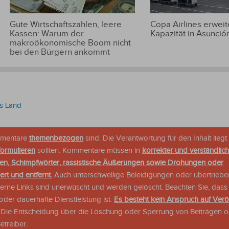
Gute Wirtschaftszahlen, leere
Copa Airlines erweite
Kassen: Warum der
Kapazität in Asunció
makroökonomische Boom nicht
bei den Bürgern ankommt
es Land
ommentare
themenbezogen
sind. Die Verantwortung für den Inhalt liegt 
formulieren
sollten. Kommentare müssen in
korrekter und verständlic
en, Schimpfwörter, rassistische Äußerungen sowie Drohungen oder
rt und entfernt.
Auch unterschwellige Beleidigungen oder übertriebe
xterne Links sind unerwüscht und werden gelöscht. Beachten Sie, dass
der dauerhafte Dienstleistung ist.
Es besteht kein Anspruch auf Verö
. Die Entscheidung über die Löschung oder Sperrung von Beiträgen 
treiber.