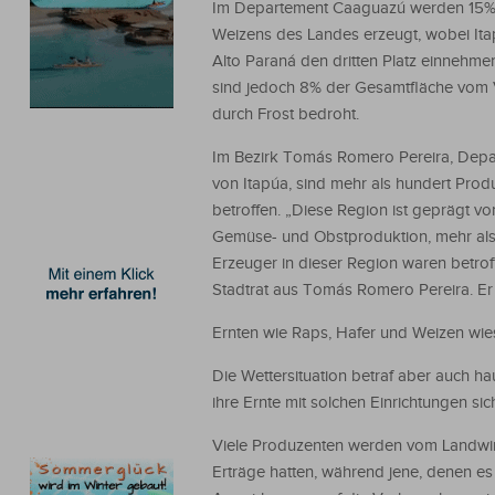
Im Departement Caaguazú werden 15%
Weizens des Landes erzeugt, wobei It
Alto Paraná den dritten Platz einnehmen
sind jedoch 8% der Gesamtfläche vom 
durch Frost bedroht.
Im Bezirk Tomás Romero Pereira, Dep
von Itapúa, sind mehr als hundert Prod
betroffen. „Diese Region ist geprägt vo
Gemüse- und Obstproduktion, mehr als
Erzeuger in dieser Region waren betroff
Stadtrat aus Tomás Romero Pereira. Er f
Ernten wie Raps, Hafer und Weizen wiese
Die Wettersituation betraf aber auch 
ihre Ernte mit solchen Einrichtungen si
Viele Produzenten werden vom Landwirts
Erträge hatten, während jene, denen es