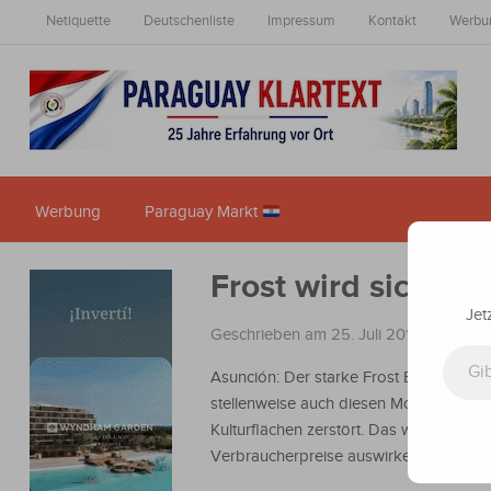
Netiquette
Deutschenliste
Impressum
Kontakt
Werbu
Werbung
Paraguay Markt
Frost wird sich au
Jet
Geschrieben am 25. Juli 2019
in
Nachri
Gib deine E-Mail-Adresse ein ...
Asunción: Der starke Frost Ende letzte
stellenweise auch diesen Monat hat viel
Kulturflächen zerstört. Das wird sich auf
Verbraucherpreise auswirken.