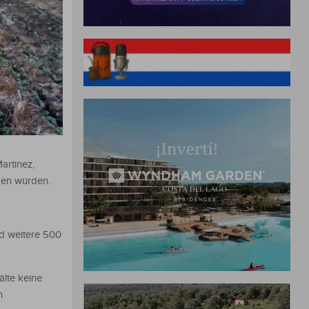
artinez,
egen würden.
nd weitere 500
älte keine
n