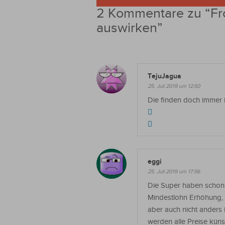
2 Kommentare zu “
Fr
auswirken
”
TejuJagua
25. Juli 2019 um 12:50
Die finden doch immer
eggi
25. Juli 2019 um 17:56
Die Super haben schon 
Mindestlohn Erhöhung, d
aber auch nicht anders
werden alle Preise küns