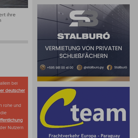
rt ihre
n
allein bei
her deutscher
n rohe und
 die
ffentlichung
oder Nutzern