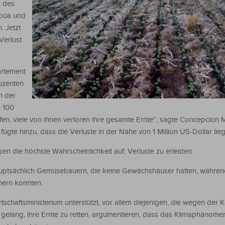
 des
apúa und
. Jetzt
Verlust
artement
uzenten
n der
 100
en, viele von ihnen verloren ihre gesamte Ernte“, sagte Concepcion M
ügte hinzu, dass die Verluste in der Nähe von 1 Million US-Dollar li
n die höchste Wahrscheinlichkeit auf, Verluste zu erleiden.
hauptsächlich Gemüsebauern, die keine Gewächshäuser hatten, währe
chern konnten.
chaftsministerium unterstützt, vor allem diejenigen, die wegen der K
 gelang, ihre Ernte zu retten, argumentieren, dass das Klimaphänome