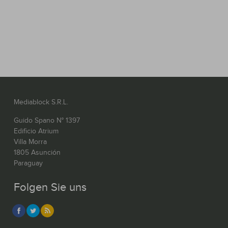
Mediablock S.R.L.
Guido Spano N° 1397
Edificio Atrium
Villa Morra
1805 Asunción
Paraguay
Folgen Sie uns