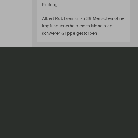
Prüfung
Albert Rotzbremsn
zu
39 Menschen ohne
Impfung innerhalb eines Monats an
schwerer Grippe gestorben