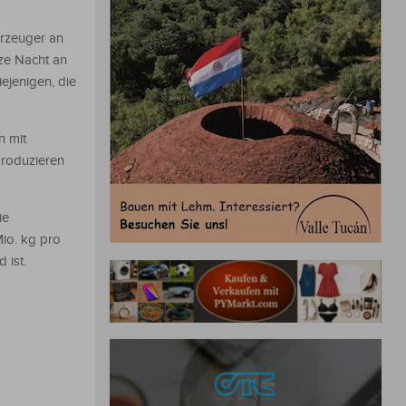
Erzeuger an
ze Nacht an
ejenigen, die
n mit
roduzieren
ie
Mio. kg pro
 ist.