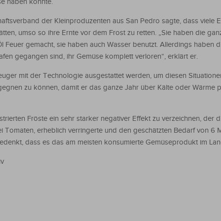
se haben könnte.
ftsverband der Kleinproduzenten aus San Pedro sagte, dass viele 
en, umso so ihre Ernte vor dem Frost zu retten. „Sie haben die gan
euer gemacht, sie haben auch Wasser benutzt. Allerdings haben di
en gegangen sind, ihr Gemüse komplett verloren“, erklärt er.
uger mit der Technologie ausgestattet werden, um diesen Situatione
gnen zu können, damit er das ganze Jahr über Kälte oder Wärme p
rierten Fröste ein sehr starker negativer Effekt zu verzeichnen, der d
ei Tomaten, erheblich verringerte und den geschätzten Bedarf von 6 
denkt, dass es das am meisten konsumierte Gemüseprodukt im Land
iv