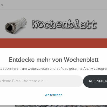
ng
Entdecke mehr von Wochenblatt
f die Verbraucherpreise auswirke
zt abonnieren, um weiterzulesen und auf das gesamte Archiv zuzugrei
chten
ABONNIE
n und
e
 die
Weiterlesen