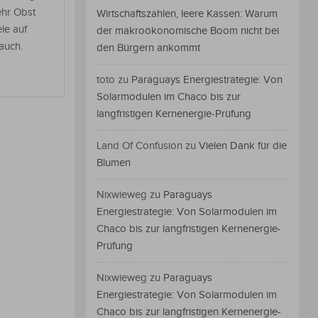
ehr Obst
Wirtschaftszahlen, leere Kassen: Warum
le auf
der makroökonomische Boom nicht bei
auch.
den Bürgern ankommt
toto
zu
Paraguays Energiestrategie: Von
Solarmodulen im Chaco bis zur
langfristigen Kernenergie-Prüfung
Land Of Confusion
zu
Vielen Dank für die
Blumen
Nixwieweg
zu
Paraguays
Energiestrategie: Von Solarmodulen im
Chaco bis zur langfristigen Kernenergie-
Prüfung
Nixwieweg
zu
Paraguays
Energiestrategie: Von Solarmodulen im
Chaco bis zur langfristigen Kernenergie-