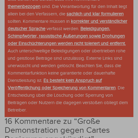
themenbezogen
sind. Die Verantwortung für den Inhalt liegt
allein bei den Verfassern, die
sachlich und klar formulieren
sollten. Kommentare müssen in
korrekter und verständlicher
deutscher Sprache
verfasst werden.
Beleidigungen,
Schimpfwörter, rassistische Äußerungen sowie Drohungen
oder Einschüchterungen werden nicht toleriert und entfernt.
Auch unterschwellige Beleidigungen oder übertrieben rohe
und geistlose Beiträge sind unzulässig. Externe Links sind
unerwüscht und werden gelöscht. Beachten Sie, dass die
Kommentarfunktion keine garantierte oder dauerhafte
Dienstleistung ist.
Es besteht kein Anspruch auf
Veröffentlichung oder Speicherung von Kommentaren
. Die
Entscheidung über die Löschung oder Sperrung von
Beiträgen oder Nutzern die dagegen verstoßen obliegt dem
Betreiber.
16 Kommentare zu “
Große
Demonstration gegen Cartes