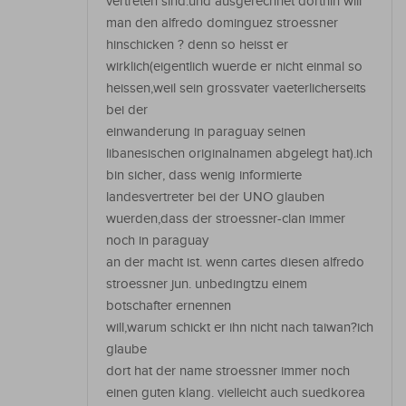
vertreten sind.und ausgerechnet dorthin will
man den alfredo dominguez stroessner
hinschicken ? denn so heisst er
wirklich(eigentlich wuerde er nicht einmal so
heissen,weil sein grossvater vaeterlicherseits
bei der
einwanderung in paraguay seinen
libanesischen originalnamen abgelegt hat).ich
bin sicher, dass wenig informierte
landesvertreter bei der UNO glauben
wuerden,dass der stroessner-clan immer
noch in paraguay
an der macht ist. wenn cartes diesen alfredo
stroessner jun. unbedingtzu einem
botschafter ernennen
will,warum schickt er ihn nicht nach taiwan?ich
glaube
dort hat der name stroessner immer noch
einen guten klang. vielleicht auch suedkorea