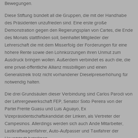
Bewegungen.
Diese Stiftung bündelt all die Gruppen, die mit der Handhabe
des Präsidenten unzufrieden sind. Eine erste große
Demonstration gegen den Regierungsplan von Cartes, die Ende
des Monats stattfinden soll, beinhaltet Mitglieder der
Lehrerschaft die mit dem Misserfolg der Forderungen für eine
höhere Rente sowie den Lohnkürzungen ihren Unmut zum
Ausdruck bringen wollen. Außerdem verbindet es auch die, die
eine privat-öffentliche Allianz missbilligen und einen
Generalstreik trotz nicht vorhandener Dieselpreiserhöhung für
notwendig halten.
Die drei Grundsäulen dieser Verbindung sind Carlos Parodi von
der Lehrergewerkschaft FEP, Senator Sixto Pereira von der
Partei Frente Guasu und Luis Aguayo, Ex
Vizepräsidentschaftskandidat der Linken, als Vertreter der
Campesinos. Allerdings werden sich auch Ande Mitarbeiter,
Lastkraftwagenfahrer, Auto-Aufpasser und Taxifahrer der