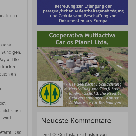
alität in
rstens
s Sündigen,
ay of Life
udrücken.
uten als
r
bst
hristlichen
 wird,
Neueste Kommentare
tarnt. Das
Land Of Confusion
zu
Fusion von