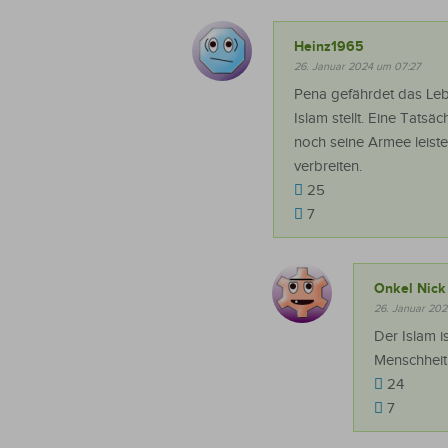
Heinz1965
26. Januar 2024 um 07:27
Pena gefährdet das Leb
Islam stellt. Eine Tats
noch seine Armee leisten
verbreiten.
25
7
Onkel Nick
26. Januar 202
Der Islam i
Menschheit.
24
7