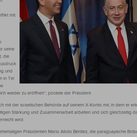
on
n
likt mit
u
ür seine
, die
Ausdruck
ng und
n in Tel
he
ch wieder zu eröffnen“, postete der Präsident.
h mit der israelischen Behörde auf seinem X-Konto mit, in dem er erk
tigen Stärkung und Zusammenarbeit arbeiten und sich gleichzeitig da
reicht wird.
 ehemaligen Präsidenten Mario Abdo Benítez, die paraguayische Botsc