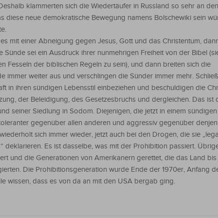
Deshalb klammerten sich die Wiedertäufer in Russland so sehr an de
, was diese neue demokratische Bewegung namens Bolschewiki sein wür
te.
es mit einer Abneigung gegen Jesus, Gott und das Christentum, dan
e Sünde sei ein Ausdruck ihrer nunmehrigen Freiheit von der Bibel (si
en Fesseln der biblischen Regeln zu sein), und dann breiten sich die
 immer weiter aus und verschlingen die Sünder immer mehr. Schließl
haft in ihren sündigen Lebensstil einbeziehen und beschuldigen die Chr
zung, der Beleidigung, des Gesetzesbruchs und dergleichen. Das ist d
und seiner Siedlung in Sodom. Diejenigen, die jetzt in einem sündigen
toleranter gegenüber allen anderen und aggressiv gegenüber denjeni
wiederholt sich immer wieder, jetzt auch bei den Drogen, die sie „lega
 deklarieren. Es ist dasselbe, was mit der Prohibition passiert. Übrig
niert und die Generationen von Amerikanern gerettet, die das Land bis 
gierten. Die Prohibitionsgeneration wurde Ende der 1970er, Anfang d
alle wissen, dass es von da an mit den USA bergab ging.