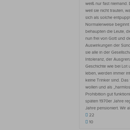
weiß nur fast niemand. 
weil sie nicht trauten
sich als solche entpupp
Normalerweise beginnt 
behaupten die Leute, di
nun frei von Gott und d
Auswirkungen der Sünde
sie alle in der Gesellsc
Intoleranz, der Ausgren
Geschichte wie bei Lot 
leben, werden immer in
keine Trinker sind. Das 
wollen und als „harmlos“
Prohibition gut funktio
späten 1970er Jahre re
Jahre pensioniert. Wir 
22
10