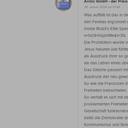
Arctic GmbH - der Preis
26. Januar 2024 um 01:45
Was auffällt ist das in
den Favelas ergründet 
Inside Brazil’s Elite S
v=hd3HrbjaVMk&t=31s
Die Prohibition wurde 
Jesus hassten (sie fühl
als Ausdruck ihrer so g
als das Leben eines übe
Das Gleiche passiert m
Ausdruck der neu gewo
So wie die Franzosen d
Freiheiten betrachteten.
So verhält es sich mit 
proklamierten Freiheite
Gesellschaft funktioni
beißt die Demokratie di
Kommunismus und Bolsc