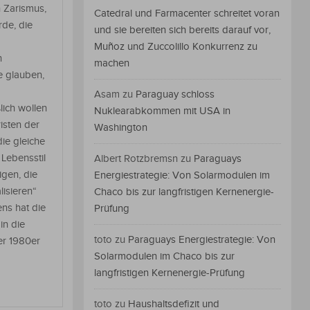
n Zarismus,
Catedral und Farmacenter schreitet voran
de, die
und sie bereiten sich bereits darauf vor,
Muñoz und Zuccolillo Konkurrenz zu
n
machen
e glauben,
Asam
zu
Paraguay schloss
ich wollen
Nuklearabkommen mit USA in
isten der
Washington
ie gleiche
 Lebensstil
Albert Rotzbremsn
zu
Paraguays
gen, die
Energiestrategie: Von Solarmodulen im
lisieren“
Chaco bis zur langfristigen Kernenergie-
ens hat die
Prüfung
in die
toto
zu
Paraguays Energiestrategie: Von
er 1980er
Solarmodulen im Chaco bis zur
langfristigen Kernenergie-Prüfung
toto
zu
Haushaltsdefizit und