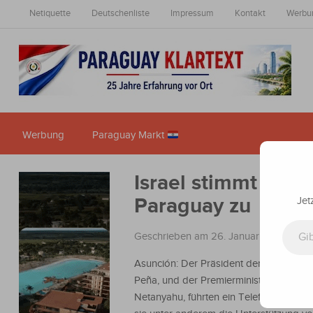
Netiquette
Deutschenliste
Impressum
Kontakt
Werbu
Werbung
Paraguay Markt
Israel stimmt der 
Paraguay zu
Jet
Gib deine E-Mail-Adresse ein ...
Geschrieben am 26. Januar 2024
in
Na
Asunción: Der Präsident der Republik, 
Peña, und der Premierminister Israels, 
Netanyahu, führten ein Telefongespräc