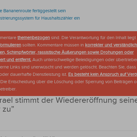
 Bananenroute fertiggestellt sein
trierungssystem für Haushaltszähler ein
ommentare
themenbezogen
sind. Die Verantwortung für den Inhalt liegt 
formulieren
sollten. Kommentare müssen in
korrekter und verständlic
en, Schimpfwörter, rassistische Äußerungen sowie Drohungen oder
rt und entfernt.
Auch unterschwellige Beleidigungen oder übertriebe
xterne Links sind unerwüscht und werden gelöscht. Beachten Sie, dass
der dauerhafte Dienstleistung ist.
Es besteht kein Anspruch auf Verö
. Die Entscheidung über die Löschung oder Sperrung von Beiträgen 
treiber.
srael stimmt der Wiedereröffnung sein
 zu
”