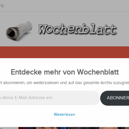
ng
Entdecke mehr von Wochenblatt
Wiedereröffnung seiner Botschaft
zt abonnieren, um weiterzulesen und auf das gesamte Archiv zuzugrei
chrichten
ABONNIE
Santiago
Weiterlesen
Benjamin
h, in dem