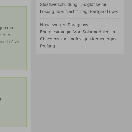
Staatsverschuldung: „Es gibt keine
Lösung über Nacht“, sagt Benigno López
Nixwieweg
zu
Paraguays
egen den
Energiestrategie: Von Solarmodulen im
der er
Chaco bis zur langfristigen Kernenergie-
sse Luft zu
Prüfung
r