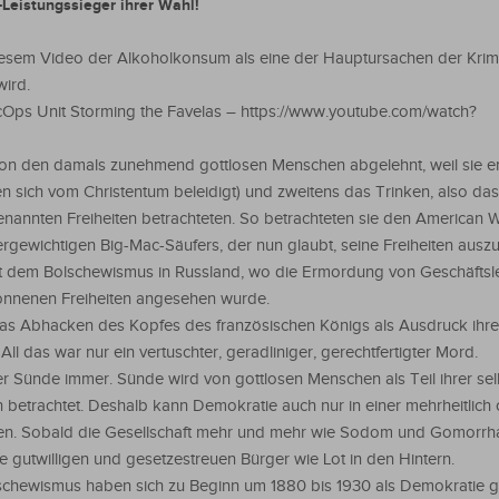
-Leistungssieger ihrer Wahl!
 diesem Video der Alkoholkonsum als eine der Hauptursachen der Krimin
wird.
pecOps Unit Storming the Favelas – https://www.youtube.com/watch?
von den damals zunehmend gottlosen Menschen abgelehnt, weil sie e
ten sich vom Christentum beleidigt) und zweitens das Trinken, also da
enannten Freiheiten betrachteten. So betrachteten sie den American W
rgewichtigen Big-Mac-Säufers, der nun glaubt, seine Freiheiten ausz
it dem Bolschewismus in Russland, wo die Ermordung von Geschäftsle
nnenen Freiheiten angesehen wurde.
as Abhacken des Kopfes des französischen Königs als Ausdruck ihre
 All das war nur ein vertuschter, geradliniger, gerechtfertigter Mord.
der Sünde immer. Sünde wird von gottlosen Menschen als Teil ihrer sel
n betrachtet. Deshalb kann Demokratie auch nur in einer mehrheitlich c
eren. Sobald die Gesellschaft mehr und mehr wie Sodom und Gomorrha
e gutwilligen und gesetzestreuen Bürger wie Lot in den Hintern.
hewismus haben sich zu Beginn um 1880 bis 1930 als Demokratie ge