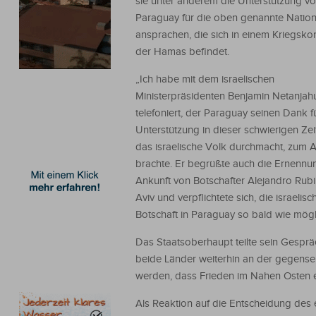
sie unter anderem die Unterstützung v
Paraguay für die oben genannte Natio
ansprachen, die sich in einem Kriegskonf
der Hamas befindet.
„Ich habe mit dem israelischen
Ministerpräsidenten Benjamin Netanjah
telefoniert, der Paraguay seinen Dank f
Unterstützung in dieser schwierigen Zeit
das israelische Volk durchmacht, zum 
brachte. Er begrüßte auch die Ernennu
Ankunft von Botschafter Alejandro Rubi
Aviv und verpflichtete sich, die israelisc
Botschaft in Paraguay so bald wie mögli
Das Staatsoberhaupt teilte sein Gespräc
beide Länder weiterhin an der gegensei
werden, dass Frieden im Nahen Osten er
Als Reaktion auf die Entscheidung des