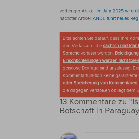
vorheriger Artikel:
Im Jahr 2025 wird die
nächster Artikel:
ANDE führt neues Regis
Bitte achten Sie darauf, dass Ihre K
den Verfassern, die
sachlich und klar 
Sprache
verfasst werden.
Beleidigung
Einschüchterungen werden nicht tolerie
geistlose Beiträge sind unzulässig. E
Kommentarfunktion keine garantierte o
oder Speicherung von Kommentaren
die dagegen verstoßen obliegt dem Be
13 Kommentare zu “
I
Botschaft in Paraguay