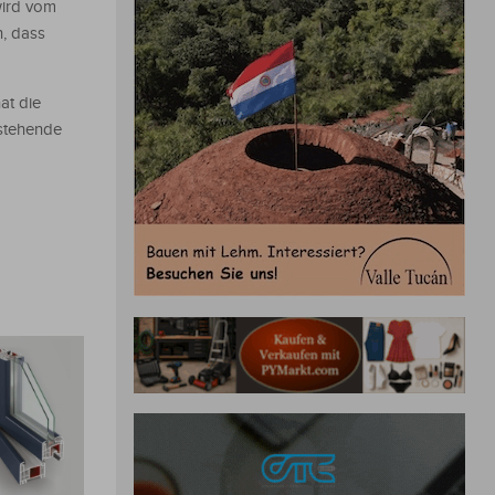
wird vom
n, dass
at die
estehende