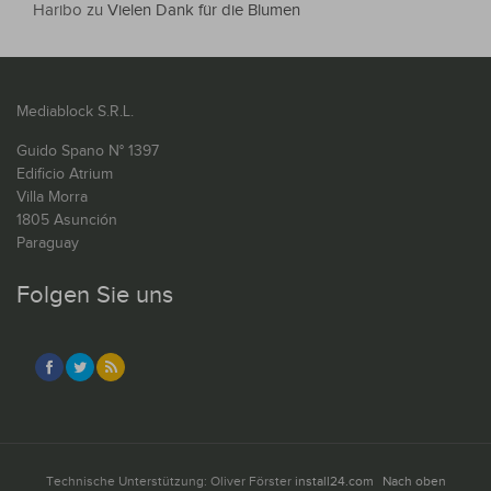
Haribo
zu
Vielen Dank für die Blumen
Mediablock S.R.L.
Guido Spano N° 1397
Edificio Atrium
Villa Morra
1805 Asunción
Paraguay
Folgen Sie uns
Technische Unterstützung: Oliver Förster
install24.com
Nach oben