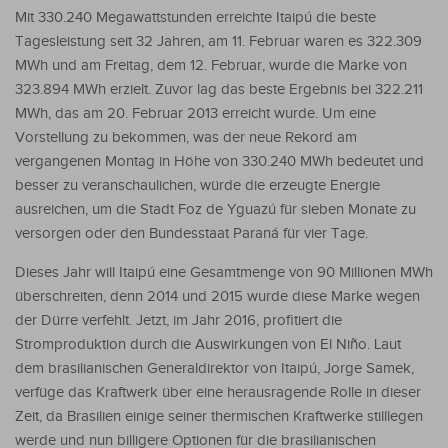
Mit 330.240 Megawattstunden erreichte Itaipú die beste
Tagesleistung seit 32 Jahren, am 11. Februar waren es 322.309
MWh und am Freitag, dem 12. Februar, wurde die Marke von
323.894 MWh erzielt. Zuvor lag das beste Ergebnis bei 322.211
MWh, das am 20. Februar 2013 erreicht wurde. Um eine
Vorstellung zu bekommen, was der neue Rekord am
vergangenen Montag in Höhe von 330.240 MWh bedeutet und
besser zu veranschaulichen, würde die erzeugte Energie
ausreichen, um die Stadt Foz de Yguazú für sieben Monate zu
versorgen oder den Bundesstaat Paraná für vier Tage.
Dieses Jahr will Itaipú eine Gesamtmenge von 90 Millionen MWh
überschreiten, denn 2014 und 2015 wurde diese Marke wegen
der Dürre verfehlt. Jetzt, im Jahr 2016, profitiert die
Stromproduktion durch die Auswirkungen von El Niño. Laut
dem brasilianischen Generaldirektor von Itaipú, Jorge Samek,
verfüge das Kraftwerk über eine herausragende Rolle in dieser
Zeit, da Brasilien einige seiner thermischen Kraftwerke stilllegen
werde und nun billigere Optionen für die brasilianischen