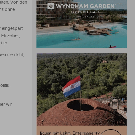
alten. Von den
anz ohne
r eingespart
 Einzelner,
t er.
n sie nicht,
litik,
er wir