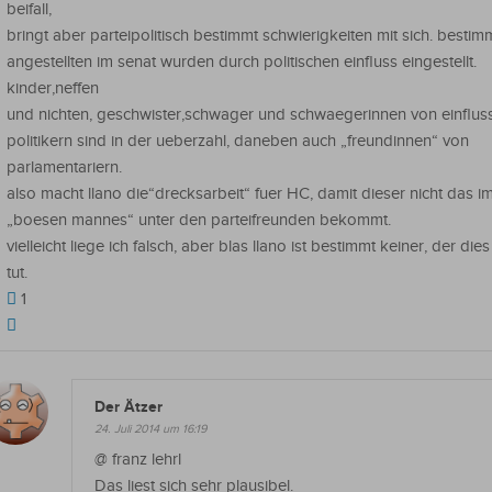
beifall,
bringt aber parteipolitisch bestimmt schwierigkeiten mit sich. besti
angestellten im senat wurden durch politischen einfluss eingestellt.
kinder,neffen
und nichten, geschwister,schwager und schwaegerinnen von einflus
politikern sind in der ueberzahl, daneben auch „freundinnen“ von
parlamentariern.
also macht llano die“drecksarbeit“ fuer HC, damit dieser nicht das 
„boesen mannes“ unter den parteifreunden bekommt.
vielleicht liege ich falsch, aber blas llano ist bestimmt keiner, der die
tut.
1
Der Ätzer
24. Juli 2014 um 16:19
@ franz lehrl
Das liest sich sehr plausibel.