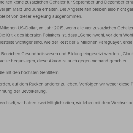
tellten keine zusätzlichen Gehälter für September und Dezember erh
wei (im März und Juni) erhalten. Die Angestellten bleiben also nicht g
bleibt von dieser Regelung ausgenommen.
Millionen US-Dollar, im Jahr 2015, wenn alle vier zusätzlichen Gehälte
ie Kritik des liberalen Politikers ist, dass „Gemeinwohl, vor dem Wohl
estellte wichtiger sind, wie der Rest der 6 Millionen Paraguayer, erklär
 Bereichen Gesundheitswesen und Bildung eingesetzt werden. „Glaube
ellte begünstigen, diese Aktion ist auch gegen niemand gerichtet.
die mit den höchsten Gehältern.
rden, auf dem Rücken anderer zu leben. Verfolgen wir weiter diese Po
timmung der Bevölkerung.
 wechselt, wir haben zwei Möglichkeiten, wir leben mit dem Wechsel od