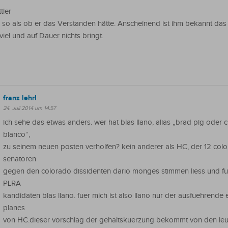
tler
ch so als ob er das Verstanden hätte. Anscheinend ist ihm bekannt das 
viel und auf Dauer nichts bringt.
franz lehrl
24. Juli 2014 um 14:57
ich sehe das etwas anders. wer hat blas llano, alias „brad pig oder 
blanco“,
zu seinem neuen posten verholfen? kein anderer als HC, der 12 col
senatoren
gegen den colorado dissidenten dario monges stimmen liess und f
PLRA
kandidaten blas llano. fuer mich ist also llano nur der ausfuehrende 
planes
von HC.dieser vorschlag der gehaltskuerzung bekommt von den leut