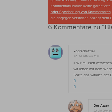
geistlose Beiträge sind unzulässig. E
Kommentarfunktion keine garantierte o
oder Speicherung von Kommentaren
die dagegen verstoßen obliegt dem Be
6 Kommentare zu “
Bl
kopfschüttler
22. Juli 2014 um 16:21
> Wir müssen verstehen,
wir leben mit dem Wech
Sollte das wirklich der
Der Ätzer
22. Juli 2014 u