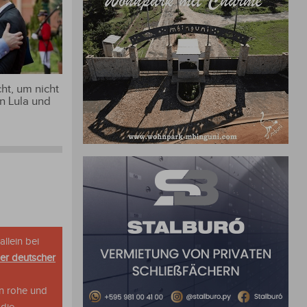
ht, um nicht
n Lula und
allein bei
her deutscher
n rohe und