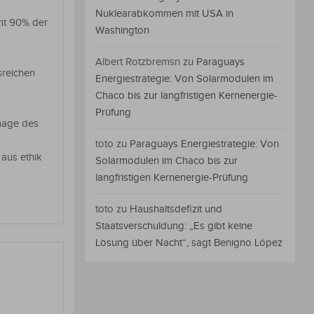
Nuklearabkommen mit USA in
mmt 90% der
Washington
Albert Rotzbremsn
zu
Paraguays
sreichen
Energiestrategie: Von Solarmodulen im
Chaco bis zur langfristigen Kernenergie-
Prüfung
image des
toto
zu
Paraguays Energiestrategie: Von
s aus ethik
Solarmodulen im Chaco bis zur
langfristigen Kernenergie-Prüfung
toto
zu
Haushaltsdefizit und
Staatsverschuldung: „Es gibt keine
Lösung über Nacht“, sagt Benigno López