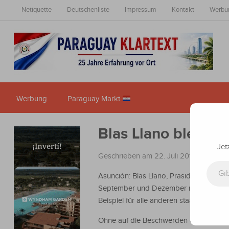
Netiquette
Deutschenliste
Impressum
Kontakt
Werbu
Werbung
Paraguay Markt
Blas Llano bleibt h
Jet
Geschrieben am 22. Juli 2014
in
Nachri
Gib deine E-Mail-Adresse ein ...
Asunción: Blas Llano, Präsident des Sena
September und Dezember nicht erhalte
Beispiel für alle anderen staatlichen Ein
Ohne auf die Beschwerden der Gewerksc