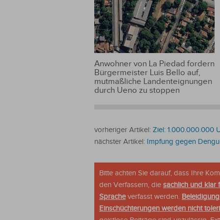
Anwohner von La Piedad fordern
Bürgermeister Luis Bello auf,
mutmaßliche Landenteignungen
durch Ueno zu stoppen
vorheriger Artikel:
Ziel: 1.000.000.000 
nächster Artikel:
Impfung gegen Dengu
Bitte achten Sie darauf, dass Ihre K
den Verfassern, die
sachlich und klar 
Sprache
verfasst werden.
Beleidigung
Einschüchterungen werden nicht tolerie