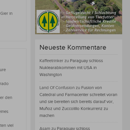
Gier in
Neueste Kommentare
Kaffeetrinker
zu
Paraguay schloss
Nuklearabkommen mit USA in
cure
Washington
orado
Land Of Confusion
zu
Fusion von
Catedral und Farmacenter schreitet voran
uer den
und sie bereiten sich bereits darauf vor,
Muñoz und Zuccolillo Konkurrenz zu
eines
machen
en viel
Asam
zu
Paraguay schloss