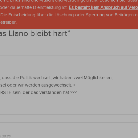
xterne Links sind unerwüscht und werden gelöscht. Beachten Sie, dass
der dauerhafte Dienstleistung ist.
Es besteht kein Anspruch auf Verö
. Die Entscheidung über die Löschung oder Sperrung von Beiträgen 
treiber.
as Llano bleibt hart
”
 dass die Politik wechselt, wir haben zwei Möglichkeiten,
sel oder wir werden ausgewechselt. <
 ERSTE sein, der das verstanden hat ???
m 20:36