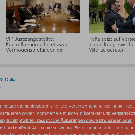
VIP-Justizangestellte:
Peña setzt auf Vorsic
Kontrollbehörde leitet zwei
in den Krieg zwische
Vermögensprüfungen ein
Milei zu geraten
US-Dollar
e
ommentare
themenbezogen
sind. Die Verantwortung für den Inhalt liegt 
formulieren
sollten. Kommentare müssen in
korrekter und verständlic
en, Schimpfwörter, rassistische Äußerungen sowie Drohungen oder
rt und entfernt.
Auch unterschwellige Beleidigungen oder übertriebe