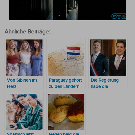
Ähnliche Beiträge:
Von Sibirien ins
Paraguay gehört
Die Regierung
Herz
zu den Ländern
habe die
Südamerikas:
mit den “besten“
“wirtschaftliche
Warum drei
Englischkenntnissen
Ausrichtung
Russinnen
im “mittleren“
verloren“
Paraguay zu ihrer
Niveau
Heimat machten
Spanisch.jetzt
Gehen bald die