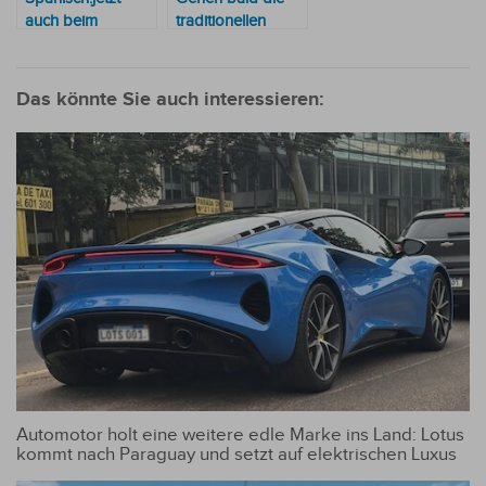
auch beim
traditionellen
Paraguay
Rezepte der
Kongress
Nationalgerichte
vertreten – ¡Feliz
verloren?
Das könnte Sie auch interessieren:
Pascua!
Automotor holt eine weitere edle Marke ins Land: Lotus
kommt nach Paraguay und setzt auf elektrischen Luxus