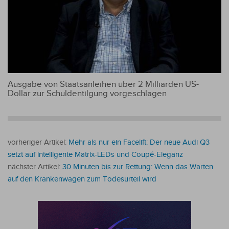
Ausgabe von Staatsanleihen über 2 Milliarden US-
Dollar zur Schuldentilgung vorgeschlagen
vorheriger Artikel:
Mehr als nur ein Facelift: Der neue Audi Q3
setzt auf intelligente Matrix-LEDs und Coupé-Eleganz
nächster Artikel:
30 Minuten bis zur Rettung: Wenn das Warten
auf den Krankenwagen zum Todesurteil wird