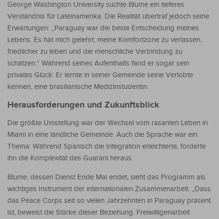
George Washington University suchte Blume ein tieferes
Verständnis für Lateinamerika. Die Realität übertraf jedoch seine
Erwartungen: „Paraguay war die beste Entscheidung meines
Lebens. Es hat mich gelehrt, meine Komfortzone zu verlassen,
friedlicher zu leben und die menschliche Verbindung zu
schätzen.“ Während seines Aufenthalts fand er sogar sein
privates Glück: Er lernte in seiner Gemeinde seine Verlobte
kennen, eine brasilianische Medizinstudentin.
Herausforderungen und Zukunftsblick
Die größte Umstellung war der Wechsel vom rasanten Leben in
Miami in eine ländliche Gemeinde. Auch die Sprache war ein
Thema: Während Spanisch die Integration erleichterte, forderte
ihn die Komplexität des Guaraní heraus.
Blume, dessen Dienst Ende Mai endet, sieht das Programm als
wichtiges Instrument der internationalen Zusammenarbeit. „Dass
das Peace Corps seit so vielen Jahrzehnten in Paraguay präsent
ist, beweist die Stärke dieser Beziehung. Freiwilligenarbeit