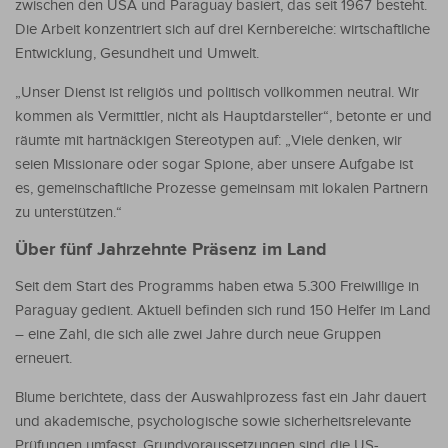
zwischen den USA und Paraguay basiert, das seit 1967 besteht.
Die Arbeit konzentriert sich auf drei Kernbereiche: wirtschaftliche
Entwicklung, Gesundheit und Umwelt.
„Unser Dienst ist religiös und politisch vollkommen neutral. Wir
kommen als Vermittler, nicht als Hauptdarsteller“, betonte er und
räumte mit hartnäckigen Stereotypen auf: „Viele denken, wir
seien Missionare oder sogar Spione, aber unsere Aufgabe ist
es, gemeinschaftliche Prozesse gemeinsam mit lokalen Partnern
zu unterstützen.“
Über fünf Jahrzehnte Präsenz im Land
Seit dem Start des Programms haben etwa 5.300 Freiwillige in
Paraguay gedient. Aktuell befinden sich rund 150 Helfer im Land
– eine Zahl, die sich alle zwei Jahre durch neue Gruppen
erneuert.
Blume berichtete, dass der Auswahlprozess fast ein Jahr dauert
und akademische, psychologische sowie sicherheitsrelevante
Prüfungen umfasst. Grundvoraussetzungen sind die US-