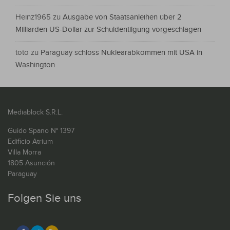
Heinz1965
zu
Ausgabe von Staatsanleihen über 2
Milliarden US-Dollar zur Schuldentilgung vorgeschlagen
toto
zu
Paraguay schloss Nuklearabkommen mit USA in
Washington
Mediablock S.R.L.
Guido Spano N° 1397
Edificio Atrium
Villa Morra
1805 Asunción
Paraguay
Folgen Sie uns