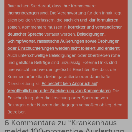
Bitte achten Sie darauf, dass Ihre Kommentare
themenbezogen
sind. Die Verantwortung für den Inhalt liegt
allein bei den Verfassern, die
sachlich und klar formulieren
sollten. Kommentare müssen in
korrekter und verständlicher
deutscher Sprache
verfasst werden.
Beleidigungen,
Schimpfwörter, rassistische Äußerungen sowie Drohungen
oder Einschüchterungen werden nicht toleriert und entfernt.
Auch unterschwellige Beleidigungen oder übertrieben rohe
und geistlose Beiträge sind unzulässig. Externe Links sind
unerwüscht und werden gelöscht. Beachten Sie, dass die
Kommentarfunktion keine garantierte oder dauerhafte
Dienstleistung ist.
Es besteht kein Anspruch auf
Veröffentlichung oder Speicherung von Kommentaren
. Die
Entscheidung über die Löschung oder Sperrung von
Beiträgen oder Nutzern die dagegen verstoßen obliegt dem
Betreiber.
6 Kommentare zu “
Krankenhaus
meldet 100-prozentige Auslastung