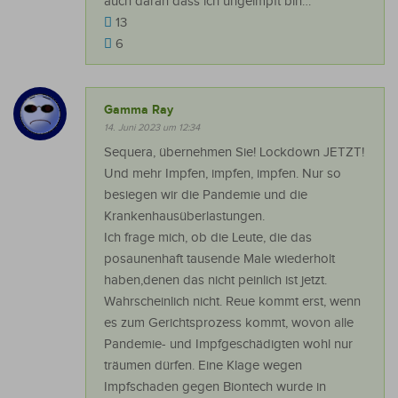
auch daran dass ich ungeimpft bin…
13
6
Gamma Ray
14. Juni 2023 um 12:34
Sequera, übernehmen Sie! Lockdown JETZT!
Und mehr Impfen, impfen, impfen. Nur so
besiegen wir die Pandemie und die
Krankenhausüberlastungen.
Ich frage mich, ob die Leute, die das
posaunenhaft tausende Male wiederholt
haben,denen das nicht peinlich ist jetzt.
Wahrscheinlich nicht. Reue kommt erst, wenn
es zum Gerichtsprozess kommt, wovon alle
Pandemie- und Impfgeschädigten wohl nur
träumen dürfen. Eine Klage wegen
Impfschaden gegen Biontech wurde in