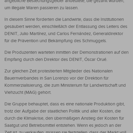
angebliche Bestechungsgelder andeutete, die gezahlt wurden,
um illegale Waren passieren zu lassen.
In diesem Sinne forderten die Landwirte, dass die Institutionen
gesäubert werden, einschließlich der Entlassung des Leiters des
DENIT, Julio Martínez, und Carlos Fernández, Generaldirektor
für die Prävention und Bekämpfung des Schmuggels.
Die Produzenten warteten inmitten der Demonstrationen auf den
Empfang durch den Direktor des DENIT, Óscar Orué.
Zur gleichen Zeit protestierten Mitglieder des Nationalen
Bauernverbandes in San Lorenzo vor der Direktion für
Kommerzialisierung, die zum Ministerium für Landwirtschaft und
Viehzucht (MAG) gehört.
Die Gruppe behauptet, dass es eine nationale Produktion gibt,
trotz der Aufgabe der staatlichen Politik und aller Kosten, die
durch die Klimakrise, den übermäßigen Anstieg der Kosten für
Saatgut und Betriebsmittel entstehen. Wenn es jedoch an der
Zeit ist, zu verkaufen, müssen sie feststellen, dass der Markt voll