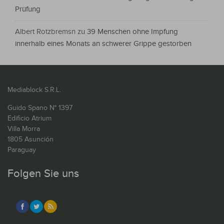
Prüfung
Albert Rotzbremsn
zu
39 Menschen ohne Impfung
innerhalb eines Monats an schwerer Grippe gestorben
Mediablock S.R.L.
Guido Spano N° 1397
Edificio Atrium
Villa Morra
1805 Asunción
Paraguay
Folgen Sie uns