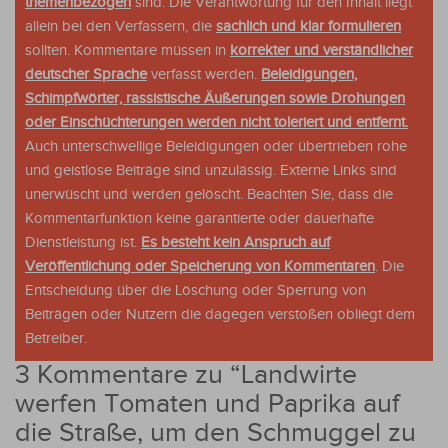
themenbezogen
sind. Die Verantwortung für den Inhalt liegt
allein bei den Verfassern, die
sachlich und klar formulieren
sollten. Kommentare müssen in
korrekter und verständlicher
deutscher Sprache
verfasst werden.
Beleidigungen,
Schimpfwörter, rassistische Äußerungen sowie Drohungen
oder Einschüchterungen werden nicht toleriert und entfernt.
Auch unterschwellige Beleidigungen oder übertrieben rohe
und geistlose Beiträge sind unzulässig. Externe Links sind
unerwüscht und werden gelöscht. Beachten Sie, dass die
Kommentarfunktion keine garantierte oder dauerhafte
Dienstleistung ist.
Es besteht kein Anspruch auf
Veröffentlichung oder Speicherung von Kommentaren
. Die
Entscheidung über die Löschung oder Sperrung von
Beiträgen oder Nutzern die dagegen verstoßen obliegt dem
Betreiber.
3 Kommentare zu “
Landwirte
werfen Tomaten und Paprika auf
die Straße, um den Schmuggel zu