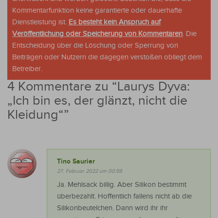
Kommentarfunktion keine garantierte oder dauerhafte
Dienstleistung ist.
Es besteht kein Anspruch auf
Veröffentlichung oder Speicherung von Kommentaren
. Die
Entscheidung über die Löschung oder Sperrung von
Beiträgen oder Nutzern die dagegen verstoßen obliegt dem
Betreiber.
4 Kommentare zu “
Laurys Dyva:
„Ich bin es, der glänzt, nicht die
Kleidung“
”
Tino Saurier
27. Februar 2022 um 00:59
Ja. Mehlsack billig. Aber Silikon bestimmt
überbezahlt. Hoffentlich fallens nicht ab die
Silikonbeutelchen. Dann wird ihr ihr