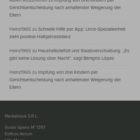
Albert Rotzbremsn
zu
Impfung von drei Kindern per
Gerichtsentscheidung nach anhaltender Weigerung der
Eltern
Heinz1965
zu
Schnelle Hilfe per App: Lince-Spezialeinheit
zieht positive Halbjahresbilanz
Heinz1965
zu
Haushaltsdefizit und Staatsverschuldung: „Es
gibt keine Lösung über Nacht“, sagt Benigno López
Heinz1965
zu
Impfung von drei Kindern per
Gerichtsentscheidung nach anhaltender Weigerung der
Eltern
Mediablock S.R.L.
Guido Spano N° 1397
Edificio Atrium