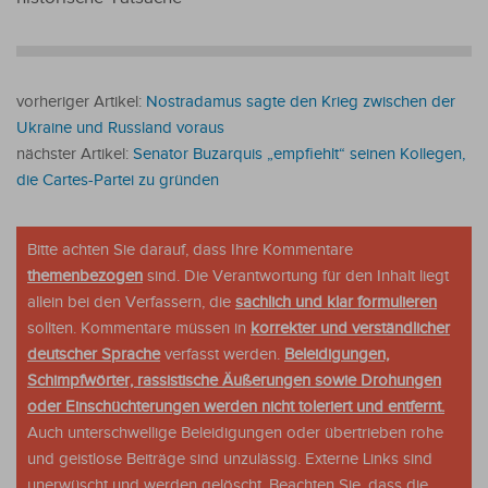
vorheriger Artikel:
Nostradamus sagte den Krieg zwischen der
Ukraine und Russland voraus
nächster Artikel:
Senator Buzarquis „empfiehlt“ seinen Kollegen,
die Cartes-Partei zu gründen
Bitte achten Sie darauf, dass Ihre Kommentare
themenbezogen
sind. Die Verantwortung für den Inhalt liegt
allein bei den Verfassern, die
sachlich und klar formulieren
sollten. Kommentare müssen in
korrekter und verständlicher
deutscher Sprache
verfasst werden.
Beleidigungen,
Schimpfwörter, rassistische Äußerungen sowie Drohungen
oder Einschüchterungen werden nicht toleriert und entfernt.
Auch unterschwellige Beleidigungen oder übertrieben rohe
und geistlose Beiträge sind unzulässig. Externe Links sind
unerwüscht und werden gelöscht. Beachten Sie, dass die