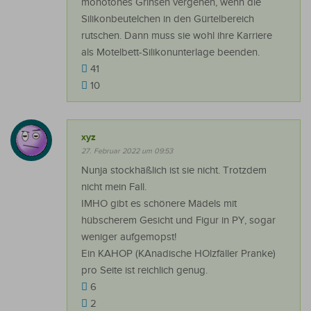
monotones Grinsen vergehen, wenn die
Silikonbeutelchen in den Gürtelbereich
rutschen. Dann muss sie wohl ihre Karriere
als Motelbett-Silikonunterlage beenden.
41
10
xyz
27. Februar 2022 um 09:53
Nunja stockhäßlich ist sie nicht. Trotzdem
nicht mein Fall.
IMHO gibt es schönere Mädels mit
hübscherem Gesicht und Figur in PY, sogar
weniger aufgemopst!
Ein KAHOP (KAnadische HOlzfäller Pranke)
pro Seite ist reichlich genug.
6
2