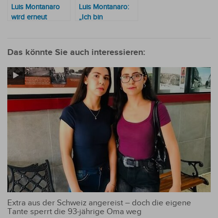
Luis Montanaro
Luis Montanaro:
wird erneut
„Ich bin
angeklagt, jetzt
heterosexuell und
aber wegen
gynophil“
Betruges an
Das könnte Sie auch interessieren:
einem
Österreicher
Extra aus der Schweiz angereist – doch die eigene
Tante sperrt die 93-jährige Oma weg