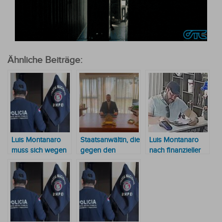
Ähnliche Beiträge:
Luis Montanaro
Staatsanwältin, die
Luis Montanaro
muss sich wegen
gegen den
nach finanzieller
des Falls „Duck
Geschäftsmann
Wiedergutmachung
Sex Games” vor
Luis Montanaro
freigesprochen
Gericht
ermittelt, erhielt
verantworten
Drohbrief und
Blumen