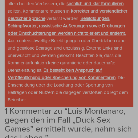
allein bei den Verfassern, die
sachlich und klar formulieren
sollten. Kommentare müssen in
korrekter und verständlicher
deutscher Sprache
verfasst werden.
Beleidigungen,
Schimpfwörter, rassistische Äußerungen sowie Drohungen
oder Einschüchterungen werden nicht toleriert und entfernt.
Auch unterschwellige Beleidigungen oder übertrieben rohe
und geistlose Beiträge sind unzulässig. Externe Links sind
unerwüscht und werden gelöscht. Beachten Sie, dass die
Kommentarfunktion keine garantierte oder dauerhafte
Dienstleistung ist.
Es besteht kein Anspruch auf
Veröffentlichung oder Speicherung von Kommentaren
. Die
Entscheidung über die Löschung oder Sperrung von
Beiträgen oder Nutzern die dagegen verstoßen obliegt dem
Betreiber.
1 Kommentar zu “
Luis Montanaro,
gegen den im Fall „Duck Sex
Games” ermittelt wurde, nahm sich