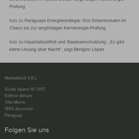
Prüfung
toto
zu
Paraguays Energiestrategie: Von Solarmodulen im
Chaco bis zur langfristigen Kernenergie-Prüfung
toto
zu
Haushaltsdefizit und Staatsverschuldung: „Es gibt
keine Lösung über Nacht“, sagt Benigno López
Mediablock S.R.L.
Guido Spano N° 1397
Edificio Atrium
Villa Morra
1805 Asunción
Paraguay
Folgen Sie uns