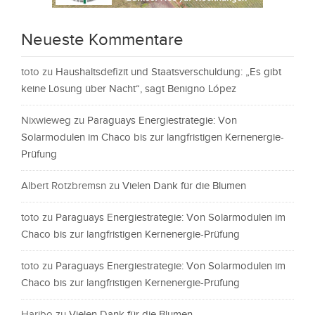
Neueste Kommentare
toto
zu
Haushaltsdefizit und Staatsverschuldung: „Es gibt
keine Lösung über Nacht“, sagt Benigno López
Nixwieweg
zu
Paraguays Energiestrategie: Von
Solarmodulen im Chaco bis zur langfristigen Kernenergie-
Prüfung
Albert Rotzbremsn
zu
Vielen Dank für die Blumen
toto
zu
Paraguays Energiestrategie: Von Solarmodulen im
Chaco bis zur langfristigen Kernenergie-Prüfung
toto
zu
Paraguays Energiestrategie: Von Solarmodulen im
Chaco bis zur langfristigen Kernenergie-Prüfung
Haribo
zu
Vielen Dank für die Blumen