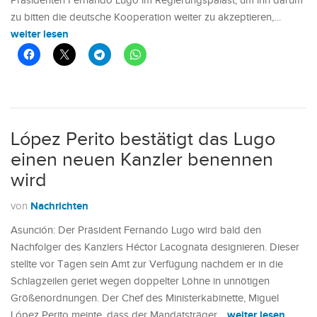
Präsidenten Fernando Lugo im Regierungspalast, um ihn darum
zu bitten die deutsche Kooperation weiter zu akzeptieren,…
weiter lesen
López Perito bestätigt das Lugo
einen neuen Kanzler benennen
wird
Nachrichten
von
Asunción: Der Präsident Fernando Lugo wird bald den
Nachfolger des Kanzlers Héctor Lacognata designieren. Dieser
stellte vor Tagen sein Amt zur Verfügung nachdem er in die
Schlagzeilen geriet wegen doppelter Löhne in unnötigen
Größenordnungen. Der Chef des Ministerkabinette, Miguel
weiter lesen
López Perito meinte, dass der Mandatsträger…